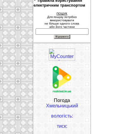
Правила користування
електричним транспортом
ПОШУК
Для пошуку потрібно
використовувати
не більше одного слова
або його частини
Погода
Хмельницький
вологість:
тиск: