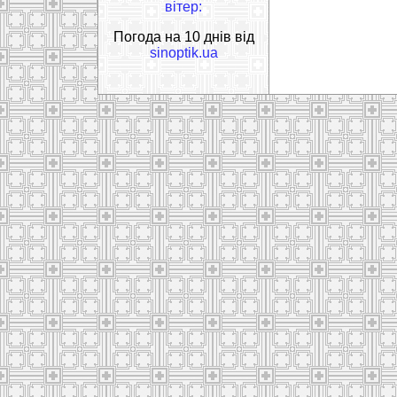
вітер:
Погода на 10 днів від
sinoptik.ua