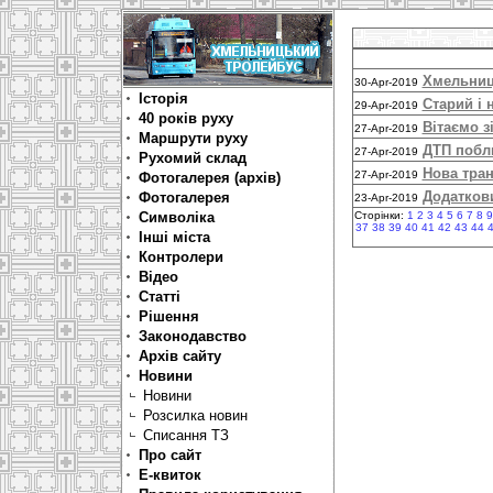
Хмельниць
30-Apr-2019
Історія
Старий і 
29-Apr-2019
40 років руху
Вітаємо з
27-Apr-2019
Маршрути руху
ДТП побл
27-Apr-2019
Рухомий склад
Нова тра
27-Apr-2019
Фотогалерея (архів)
Додаткови
Фотогалерея
23-Apr-2019
Символіка
Сторінки:
1
2
3
4
5
6
7
8
9
37
38
39
40
41
42
43
44
Інші міста
Контролери
Відео
Статті
Рішення
Законодавство
Архів сайту
Новини
Новини
Розсилка новин
Списання ТЗ
Про сайт
Е-квиток