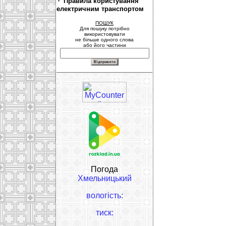
Правила користування
електричним транспортом
ПОШУК
Для пошуку потрібно
використовувати
не більше одного слова
або його частини
Погода
Хмельницький
вологість:
тиск: