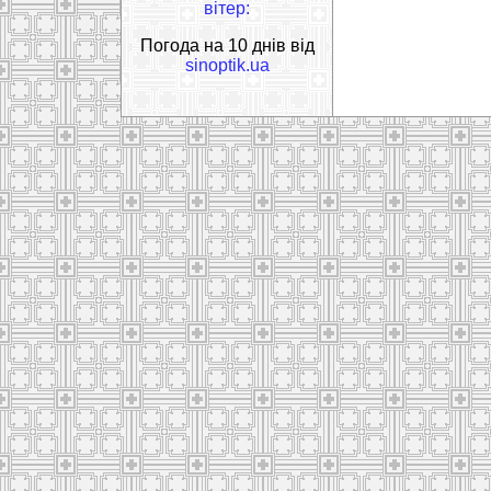
вітер:
Погода на 10 днів від
sinoptik.ua