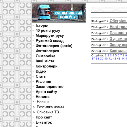
Обстріля
30-Aug-2019
Історія
Нові тро
28-Aug-2019
40 років руху
Планові 
27-Aug-2019
Маршрути руху
З днем н
24-Aug-2019
Рухомий склад
Знову пе
23-Aug-2019
Фотогалерея (архів)
Капіталь
Фотогалерея
22-Aug-2019
Символіка
Сторінки:
1
2
3
4
5
6
7
8
9
37
38
39
40
41
42
43
44
Інші міста
Контролери
Відео
Статті
Рішення
Законодавство
Архів сайту
Новини
Новини
Розсилка новин
Списання ТЗ
Про сайт
Е-квиток