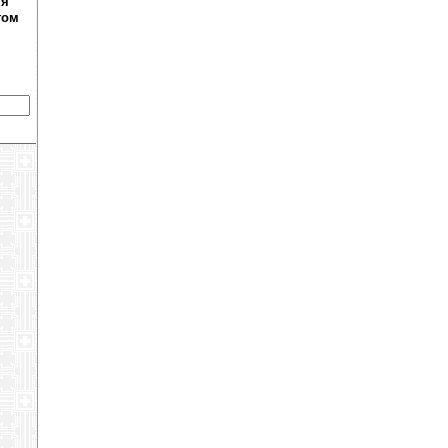
ня
том