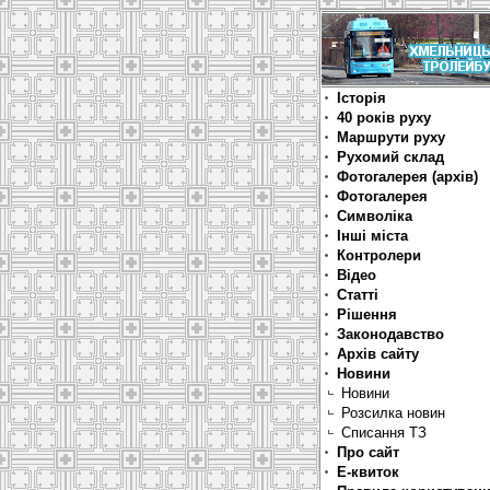
Історія
40 років руху
Маршрути руху
Рухомий склад
Фотогалерея (архів)
Фотогалерея
Символіка
Інші міста
Контролери
Відео
Статті
Рішення
Законодавство
Архів сайту
Новини
Новини
Розсилка новин
Списання ТЗ
Про сайт
Е-квиток