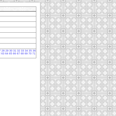
7
28
29
30
31
32
33
34
35
36
2
63
64
65
66
67
68
69
70
71