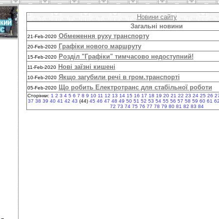
Новини сайту
Загальні новини
Обмеження руху транспорту
21-Feb-2020
Графіки нового маршруту
20-Feb-2020
Розділ "Графіки" тимчасово недоступний!
15-Feb-2020
Нові заїзні кишені
11-Feb-2020
Якщо загубили речі в гром.транспорті
10-Feb-2020
Що робить Електротранс для стабільної роботи
05-Feb-2020
Сторінки:
1
2
3
4
5
6
7
8
9
10
11
12
13
14
15
16
17
18
19
20
21
22
23
24
25
26
2
37
38
39
40
41
42
43
(44)
45
46
47
48
49
50
51
52
53
54
55
56
57
58
59
60
61
6
72
73
74
75
76
77
78
79
80
81
82
83
84