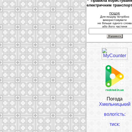
Правила користуван
електричним транспор
ПОШУК
Для пошуку потрібно
використовувати
не більше одного слова
або його частини
Погода
Хмельницький
вологість:
тиск: