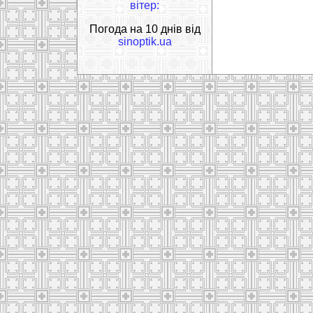
вітер:
Погода на 10 днів від
sinoptik.ua