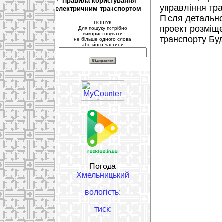
Правила користування
управління тра
електричним транспортом
Після детальн
ПОШУК
проект розміщ
Для пошуку потрібно
використовувати
транспорту Буд
не більше одного слова
або його частини
Погода
Хмельницький
вологість:
тиск: