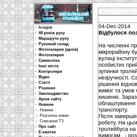
04-Dec-2014
Історія
Відбулося по
40 років руху
Маршрути руху
Рухомий склад
На численні п
Фотогалерея (архів)
мікрорайону бу
Фотогалерея
вулиці Інститут
Символіка
особистих прий
Інші міста
зупинки тролей
Контролери
Відео
незручності. С
Статті
рішення віднов
Рішення
вимог та умов 
Законодавство
кишеню. Зараз
Архів сайту
облаштування 
Новини
транспорту.
Новини
Розсилка новин
Після завершен
Списання ТЗ
роботу. На цьо
Про сайт
тролейбуса на д
Е-квиток
вимогам , - ро