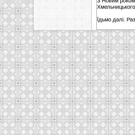
З Новим роком 
Хмельницького
Їдьмо далі. Ра