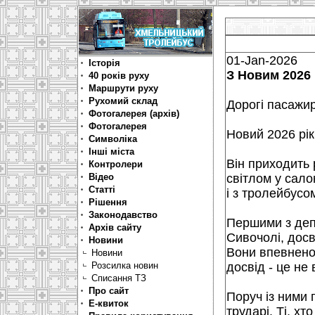
01-Jan-2026
Історія
З Новим 2026 
40 років руху
Маршрути руху
Рухомий склад
Дорогі пасажи
Фотогалерея (архів)
Фотогалерея
Новий 2026 рік
Символіка
Інші міста
Він приходить 
Контролери
Відео
світлом у сало
Статті
і з тролейбусо
Рішення
Законодавство
Першими з деп
Архів сайту
Сивочолі, досв
Новини
Вони впевнено
Новини
Розсилка новин
досвід - це не 
Списання ТЗ
Про сайт
Поруч із ними 
Е-квиток
трударі. Ті, хт