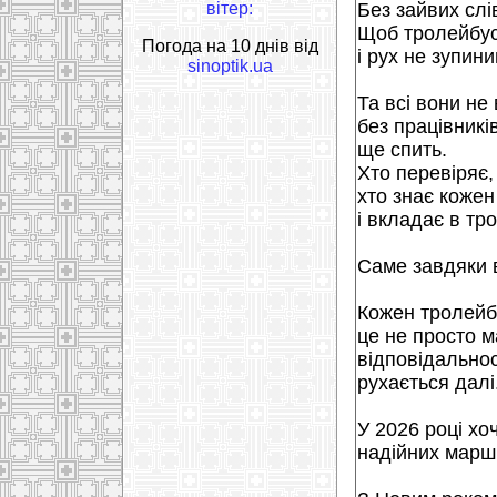
вітер:
Без зайвих слі
Щоб тролейбус
Погода на 10 днів від
і рух не зупини
sinoptik.ua
Та всі вони не 
без працівникі
ще спить.
Хто перевіряє,
хто знає кожен
і вкладає в тр
Саме завдяки 
Кожен тролейб
це не просто м
відповідальност
рухається далі
У 2026 році хо
надійних маршр