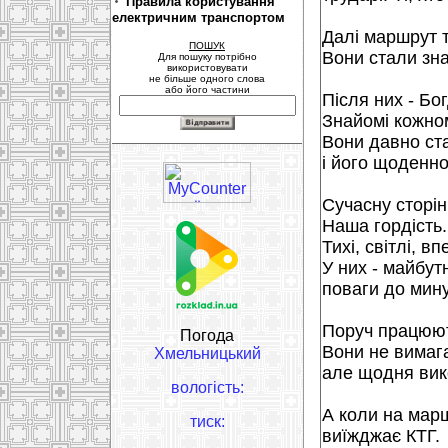
Правила користування
електричним транспортом
Далі маршрут т
ПОШУК
Вони стали знак
Для пошуку потрібно
використовувати
не більше одного слова
або його частини
Після них - Бо
Знайомі кожном
Вони давно ст
і його щоденно
Сучасну сторін
Наша гордість.
Тихі, світлі, вп
У них - майбут
поваги до мин
Поруч працюють
Погода
Вони не вимаг
Хмельницький
але щодня вик
вологість:
А коли на марш
тиск:
виїжджає КТГ.