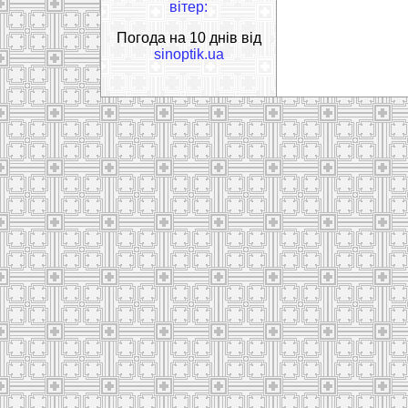
вітер:
Погода на 10 днів від
sinoptik.ua