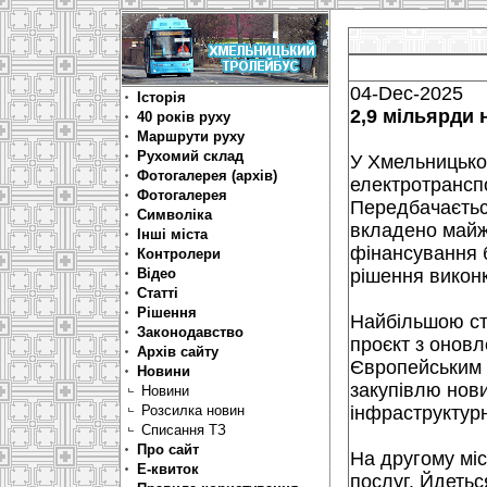
04-Dec-2025
Історія
2,9 мільярди 
40 років руху
Маршрути руху
Рухомий склад
У Хмельницько
Фотогалерея (архів)
електротранспо
Фотогалерея
Передбачаєтьс
Символіка
вкладено майж
Інші міста
фінансування б
Контролери
Відео
рішення виконк
Статті
Рішення
Найбільшою ста
Законодавство
проєкт з оновл
Архів сайту
Європейським б
Новини
закупівлю нови
Новини
Розсилка новин
інфраструктурн
Списання ТЗ
Про сайт
На другому міс
Е-квиток
послуг. Йдетьс