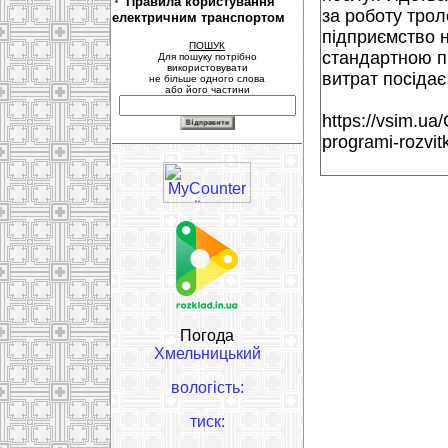
Правила користування
за роботу трол
електричним транспортом
підприємство н
ПОШУК
стандартною пр
Для пошуку потрібно
використовувати
витрат посідає
не більше одного слова
або його частини
https://vsim.ua
programi-rozvi
Погода
Хмельницький
вологість:
тиск: