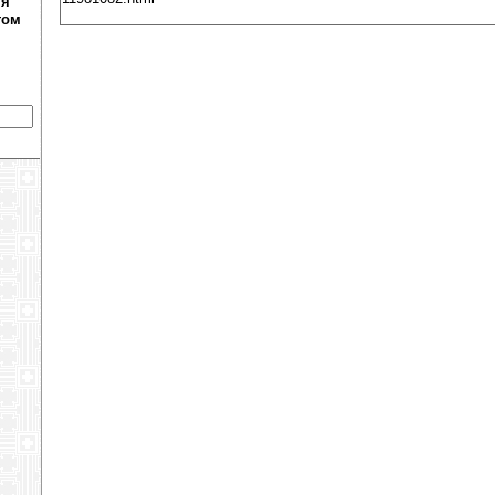
ня
том