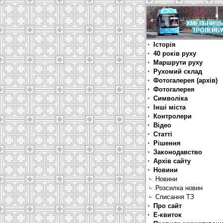
Історія
40 років руху
Маршрути руху
Рухомий склад
Фотогалерея (архів)
Фотогалерея
Символіка
Інші міста
Контролери
Відео
Статті
Рішення
Законодавство
Архів сайту
Новини
Новини
Розсилка новин
Списання ТЗ
Про сайт
Е-квиток