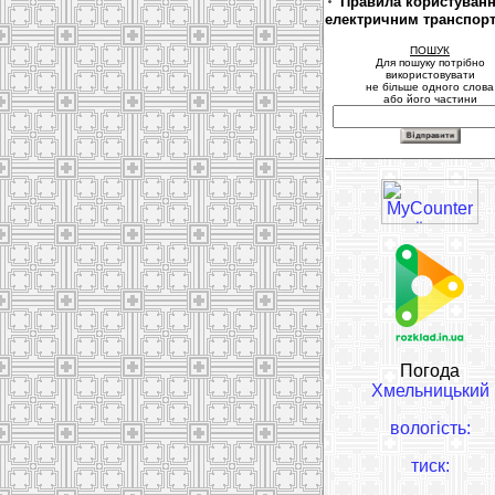
Правила користуван
електричним транспор
ПОШУК
Для пошуку потрібно
використовувати
не більше одного слова
або його частини
Погода
Хмельницький
вологість:
тиск: