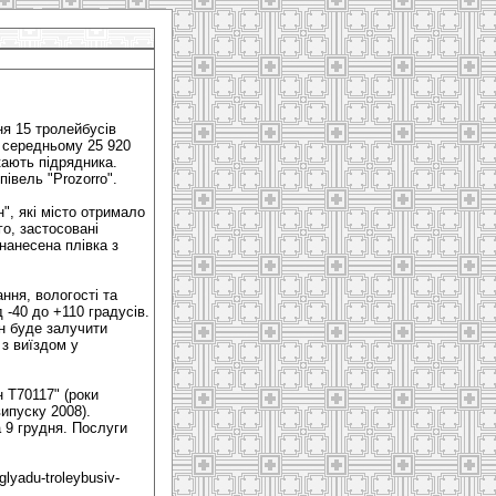
я 15 тролейбусів
у середньому 25 920
кають підрядника.
івель "Prozorro".
", які місто отримало
о, застосовані
нанесена плівка з
ння, вологості та
-40 до +110 градусів.
ен буде залучити
 з виїздом у
 Т70117" (роки
випуску 2008).
а 9 грудня. Послуги
glyadu-troleybusiv-