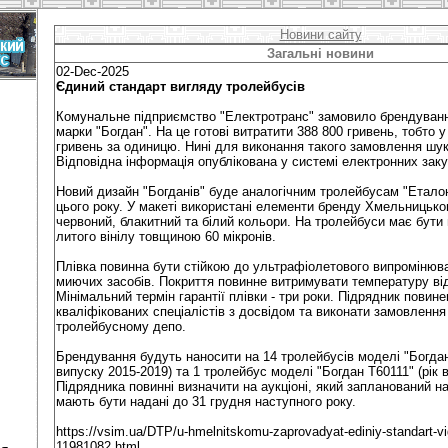
Новини сайту
Загальні новини
02-Dec-2025
Єдиний стандарт вигляду тролейбусів
Комунальне підприємство "Електротранс" замовило брендуванн
марки "Богдан". На це готові витратити 388 800 гривень, тобто 
гривень за одиницю. Нині для виконання такого замовлення шу
Відповідна інформація опублікована у системі електронних закуп
Новий дизайн "Богданів" буде аналогічним тролейбусам "Еталон
цього року. У макеті використані елементи бренду Хмельницьког
червоний, блакитний та білий кольори. На тролейбуси має бути 
литого вінілу товщиною 60 мікронів.
Плівка повинна бути стійкою до ультрафіолетового випромінюва
миючих засобів. Покриття повинне витримувати температуру від 
Мінімальний термін гарантії плівки - три роки. Підрядник повин
кваліфікованих спеціалістів з досвідом та виконати замовлення
тролейбусному депо.
Брендування будуть наносити на 14 тролейбусів моделі "Богдан
випуску 2015-2019) та 1 тролейбус моделі "Богдан Т60111" (рік 
Підрядника повинні визначити на аукціоні, який запланований н
мають бути надані до 31 грудня наступного року.
https://vsim.ua/DTP/u-hmelnitskomu-zaprovadyat-ediniy-standart-vi
11981082.html