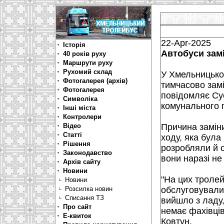
22-Apr-2025
Історія
Автобуси зам
40 років руху
Маршрути руху
Рухомий склад
У Хмельницько
Фотогалерея (архів)
тимчасово замі
Фотогалерея
повідомляє Су
Символіка
комунального п
Інші міста
Контролери
Відео
Причина замін
Статті
ходу, яка бул
Рішення
розробляли й о
Законодавство
вони наразі не
Архів сайту
Новини
"На цих троле
Новини
Розсилка новин
обслуговували 
Списання ТЗ
вийшло з ладу, 
Про сайт
немає фахівців
Е-квиток
Ковтун.