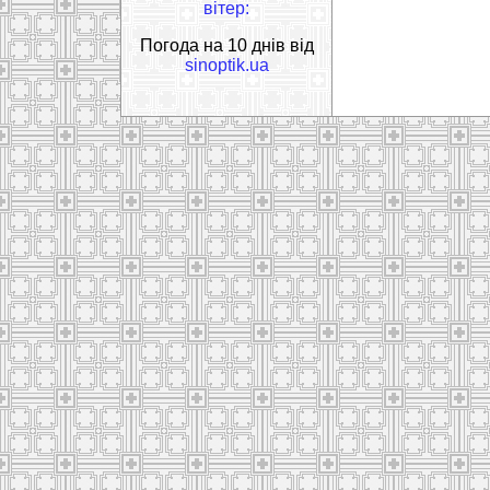
вітер:
Погода на 10 днів від
sinoptik.ua