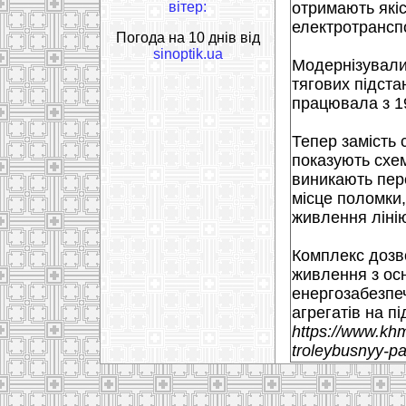
вітер:
отримають якіс
електротранспо
Погода на 10 днів від
sinoptik.ua
Модернізували
тягових підста
працювала з 1
Тепер замість 
показують схем
виникають пере
місце поломки
живлення лінію
Комплекс дозв
живлення з ос
енергозабезпеч
агрегатів на пі
https://www.kh
troleybusnyy-pa