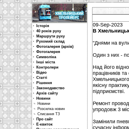
09-Sep-2023
Історія
В Хмельницьк
40 років руху
Маршрути руху
Рухомий склад
"Днями на вули
Фотогалерея (архів)
Фотогалерея
Один з них - п
Символіка
Інші міста
Над його відн
Контролери
Відео
працівників та
Статті
Хмельницького 
Рішення
якісну практик
Законодавство
підприємстві.
Архів сайту
Новини
Ремонт проводи
Новини
Розсилка новин
упродовж 3 міс
Списання ТЗ
Про сайт
Замінили пнев
Е-квиток
сучасну інформ