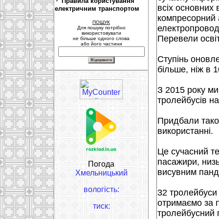
Правила користування
всіх основних в
електричним транспортом
компресорний а
ПОШУК
електропроводк
Для пошуку потрібно
використовувати
Перевели освіт
не більше одного слова
або його частини
Ступінь оновле
більше, ніж в 
З 2015 року ми
тролейбусів на
Придбали тако
використанні.
Це сучасний те
пасажири, низ
Погода
висувним панд
Хмельницький
вологість:
32 тролейбуси 
отримаємо за 
тиск:
тролейбусний 