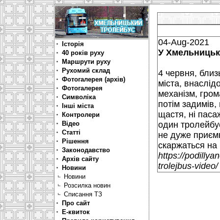
04-Aug-2021
Історія
У Хмельницьк
40 років руху
Маршрути руху
Рухомий склад
4 червня, близ
Фотогалерея (архів)
міста, внаслід
Фотогалерея
механізм, гром
Символіка
потім задимів,
Інші міста
щастя, ні паса
Контролери
Відео
один тролейбус
Статті
не дуже приємн
Рішення
скаржаться на 
Законодавство
https://podill
Архів сайту
trolejbus-video/
Новини
Новини
Розсилка новин
Списання ТЗ
Про сайт
Е-квиток