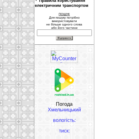
Правила користування
електричним транспортом
ПОШУК
Для пошуку потрібно
використовувати
не більше одного слова
або його частини
Погода
Хмельницький
вологість:
тиск: