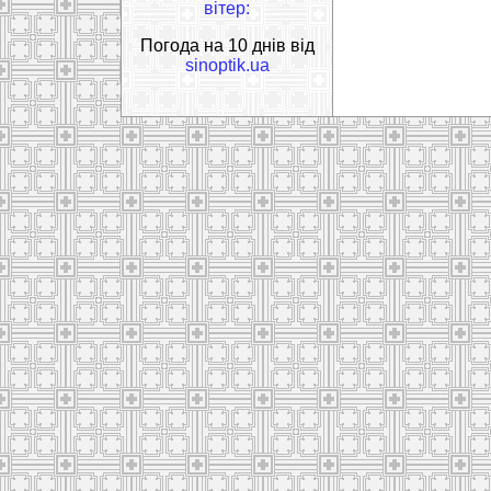
вітер:
Погода на 10 днів від
sinoptik.ua