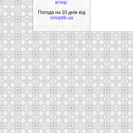
вітер:
Погода на 10 днів від
sinoptik.ua