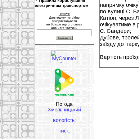
Правила користування
напрямку очіку
електричним транспортом
по вулиці C. Б
ПОШУК
Катіон, через 
Для пошуку потрібно
використовувати
очікуватиме в 
не більше одного слова
або його частини
C. Бандери;
Дубове, тролей
заїзду до парк
Вартість проїз
Погода
Хмельницький
вологість:
тиск: