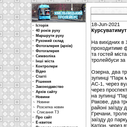
18-Jun-2021
Історія
Курсуватимут
40 років руху
Маршрути руху
Рухомий склад
На вихідних в 
Фотогалерея (архів)
проходитиме фе
Фотогалерея
та гостей міста
Символіка
тролейбуси за
Інші міста
Контролери
Відео
Озерна, два т
Статті
зупинці "Парк 
Рішення
АС-1, через ву
Законодавство
через проспект
Архів сайту
на зупинці "Па
Новини
Ракове, два тр
Новини
Розсилка новин
районі заїзду 
Списання ТЗ
Гречани, троле
Про сайт
заїзду до парк
Е-квиток
Катіон, через 