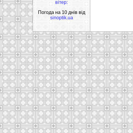
вітер:
Погода на 10 днів від
sinoptik.ua