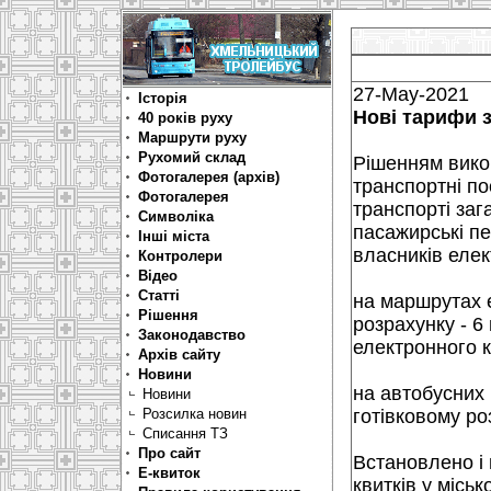
27-May-2021
Історія
Нові тарифи з
40 років руху
Маршрути руху
Рухомий склад
Рішенням вико
Фотогалерея (архів)
транспортні по
Фотогалерея
транспорті заг
Символіка
пасажирські пе
Інші міста
власників елек
Контролери
Відео
Статті
на маршрутах е
Рішення
розрахунку - 6 
Законодавство
електронного кв
Архів сайту
Новини
на автобусних
Новини
Розсилка новин
готівковому роз
Списання ТЗ
Про сайт
Встановлено і 
Е-квиток
квитків у місь