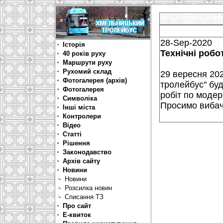
28-Sep-2020
Історія
Технічні робо
40 років руху
Маршрути руху
Рухомий склад
29 вересня 202
Фотогалерея (архів)
тролейбус" буд
Фотогалерея
робіт по модерн
Символіка
Просимо вибаче
Інші міста
Контролери
Відео
Статті
Рішення
Законодавство
Архів сайту
Новини
Новини
Розсилка новин
Списання ТЗ
Про сайт
Е-квиток