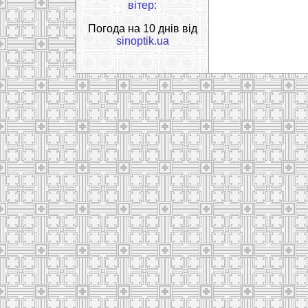
вітер:
Погода на 10 днів від
sinoptik.ua