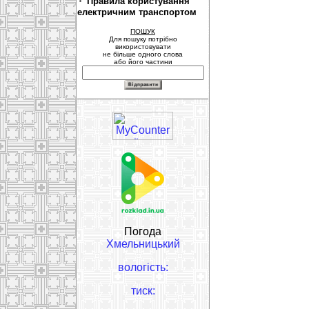
Правила користування
електричним транспортом
ПОШУК
Для пошуку потрібно
використовувати
не більше одного слова
або його частини
Погода
Хмельницький
вологість:
тиск: