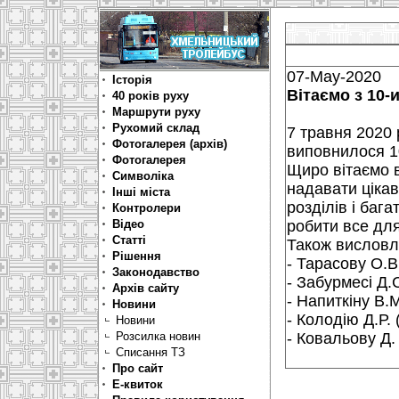
07-May-2020
Історія
Вітаємо з 10-и
40 років руху
Маршрути руху
Рухомий склад
7 травня 2020 
Фотогалерея (архів)
виповнилося 10
Фотогалерея
Щиро вітаємо в
Символіка
надавати цікав
Інші міста
розділів і баг
Контролери
Відео
робити все для
Статті
Також висловл
Рішення
- Тарасову О.В.
Законодавство
- Забурмесі Д.
Архів сайту
- Напиткіну В.
Новини
- Колодію Д.Р. 
Новини
Розсилка новин
- Ковальову Д.
Списання ТЗ
Про сайт
Е-квиток