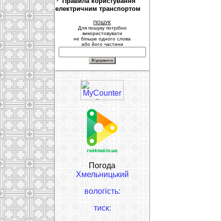
Правила користування
електричним транспортом
ПОШУК
Для пошуку потрібно
використовувати
не більше одного слова
або його частини
Погода
Хмельницький
вологість:
тиск: