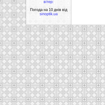
вітер:
Погода на 10 днів від
sinoptik.ua