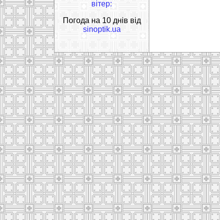
вітер:
Погода на 10 днів від
sinoptik.ua