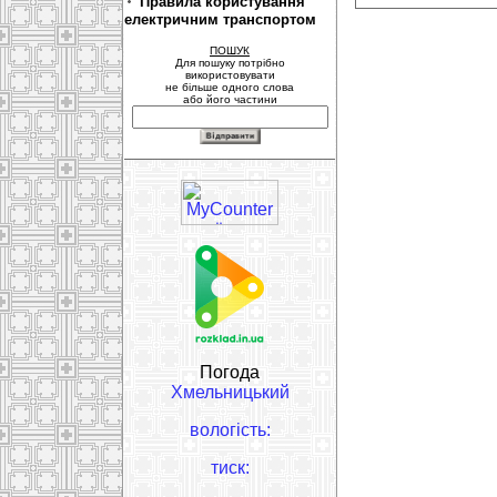
Правила користування
електричним транспортом
ПОШУК
Для пошуку потрібно
використовувати
не більше одного слова
або його частини
Погода
Хмельницький
вологість:
тиск: