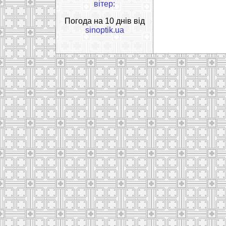
вітер:
Погода на 10 днів від
sinoptik.ua