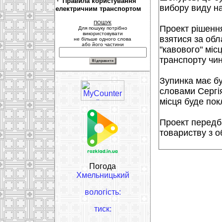
Правила користування
вибору виду на
електричним транспортом
ПОШУК
Проект рішенн
Для пошуку потрібно
використовувати
взятися за обл
не більше одного слова
або його частини
"кавового" міс
транспорту чин
Зупинка має бут
словами Сергія
місця буде пок
Проект передб
товариству з о
Погода
Хмельницький
вологість:
тиск: