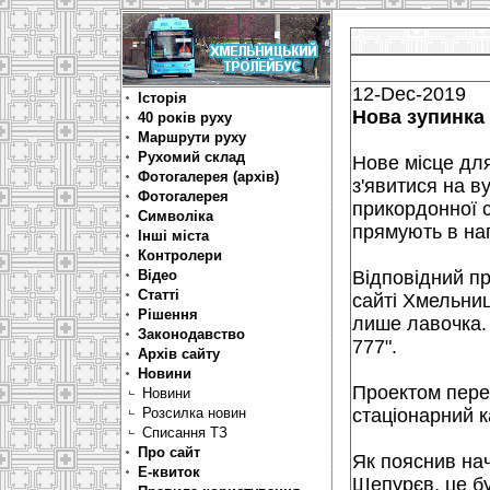
12-Dec-2019
Історія
Нова зупинка
40 років руху
Маршрути руху
Рухомий склад
Нове місце для
Фотогалерея (архів)
з'явитися на в
Фотогалерея
прикордонної с
Символіка
прямують в нап
Інші міста
Контролери
Відео
Відповідний пр
Статті
сайті Хмельниц
Рішення
лише лавочка.
Законодавство
777".
Архів сайту
Новини
Проектом пере
Новини
Розсилка новин
стаціонарний к
Списання ТЗ
Про сайт
Як пояснив нач
Е-квиток
Шепурєв, це б