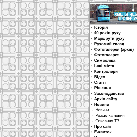
Історія
40 років руху
Маршрути руху
Рухомий склад
Фотогалерея (архів)
Фотогалерея
Символіка
Інші міста
Контролери
Відео
Статті
Рішення
Законодавство
Архів сайту
Новини
Новини
Розсилка новин
Списання ТЗ
Про сайт
Е-квиток