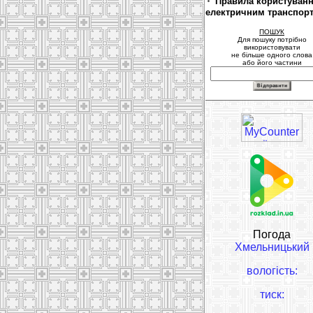
Правила користуван
електричним транспор
ПОШУК
Для пошуку потрібно
використовувати
не більше одного слова
або його частини
Погода
Хмельницький
вологість:
тиск: