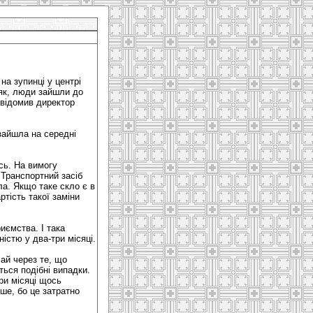
а зупинці у центрі
 як, люди зайшли до
овідомив директор
зайшла на середні
сь. На вимогу
 Транспортний засіб
ла. Якщо таке скло є в
ртість такої заміни
иємства. І така
істю у два-три місяці.
чай через те, що
ься подібні випадки.
ри місяці щось
ше, бо це затратно