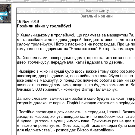
Новини сайту
Загальні новини
16-Nov-2019
Розбили вікно у тролейбусі
У Хмельницькому в тролейбусі, що прямував за маршрутом 7а, н
міста розбили скло вхідних дверей. Інцидент стався після того
салону тролейбусу. Ніхто з пасажирів не постраждав. Про це п
комунального підприємства "Електротранс" Віктор Паламарчук.
За його словами, попередньо відомо, що жінка, яка останньою 
двері тролейбусу, передумала їхати і вдарила по дверям.
"Ймовірно в жіночій сумці було щось важке і тому скло розбило
пасажирки, двері відчинили, вона вийшла з тролейбуса і пішла.
вже зняли з маршруту. У понеділок почнемо роботи із заміни ск
наявності на складі замінимо, якщо ні, то будемо замовляти. Ва
близько 3 000 гривень", - коментує Віктор Паламарчук.
За його словами, замінювати розбите скло будуть за кошт підпр
ситуація далеко не перша. Подібні випадки стаються з періодичн
"Постійно пасажири щось ламають і з середини, і ззовні. Зазви
заходять масово, хочуть швидше їхати і по необережності стают
А буває що хтось з вулиці чимось кине. Приблизно раз на два т
міняємо чи ремонтуємо. Хотілось, щоб таких випадків було мен
для підприємства", - розповідає Віктор Анатолійович.