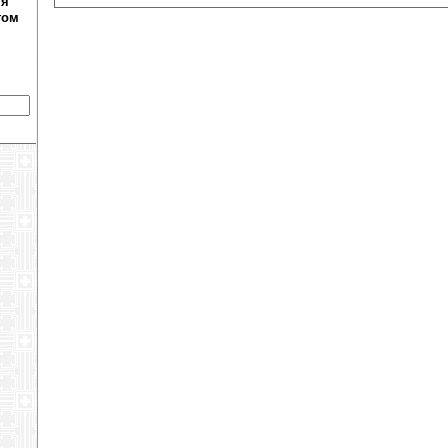
ня
том