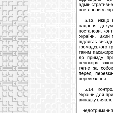
адміністративн
постанови у спр
5.13. Якщо па
надання докум
постанови, конт
України. Такий
підлягає висадц
громадського тр
таким пасажиро
до приїзду пра
непокора зако
тягне за собою
перед перевіз
перевезення.
5.14. Контроле
України для пр
випадку виявле
недотримання 