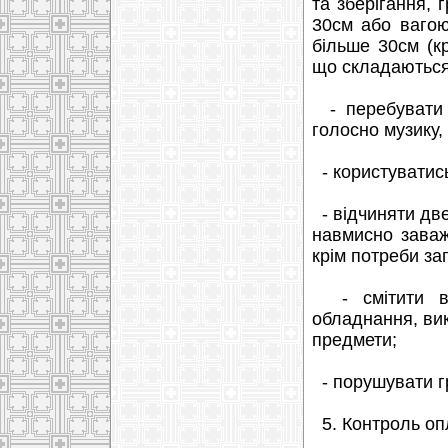
та зберігання, 
30см або вагою
більше 30см (кр
що складаються,
- перебувати у
голосно музику, 
- користуватис
- відчиняти две
навмисно заваж
крім потреби за
- смітити в с
обладнання, вик
предмети;
- порушувати г
5. Контроль опл