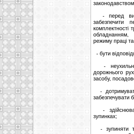
законодавством 
- перед виїз
забезпечити п
комплектності 
обладнанням, 
режиму праці та
- бути відпові
- неухильно
дорожнього рух
засобу, посадово
- дотримувати
забезпечувати б
- здійснюват
зупинках;
- зупиняти тр