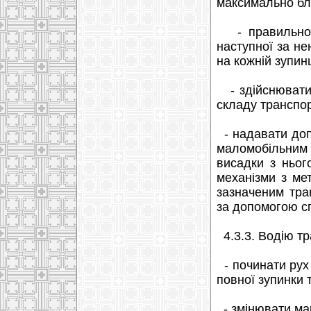
максимально бли
- правильно й
наступної за не
на кожній зупинц
- здійснювати 
складу транспор
- надавати доп
маломобільним 
висадки з ньог
механізми з ме
зазначеним тра
за допомогою сп
4.3.3. Водію тр
- починати рух 
повної зупинки 
- змінювати мар