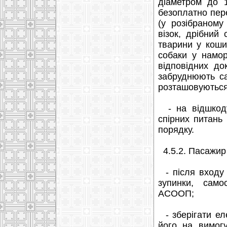
діаметром до 1
безоплатно пер
(у розібраному
візок, дрібний 
тварини у кошик
собаки у намор
відповідних д
забруднюють са
розташовуються 
- на відшкоду
спірних питань
порядку.
4.5.2. Пасажир 
- після входу 
зупинки, само
АСООП;
- зберігати еле
його на вимогу