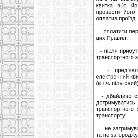
квитка або й
провести його
оплатив проїзд.
- оплатити пер
цих Правил;
- після прибут
транспортного з
- пред'являт
електронний кви
(в т.ч. пільговий)
- дбайливо ст
дотримувати
транспортного 
транспорту;
- не затримува
та не загороджу