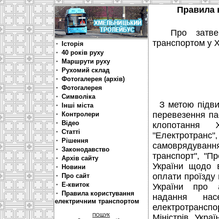
Правила 
Про затверд
транспортом у Х
Історія
40 років руху
Маршрути руху
Рухомий склад
Фотогалерея (архів)
Фотогалерея
Символіка
З метою підвищ
Інші міста
перевезення па
Контролери
Відео
клопотання Х
Статті
"Електротранс
Рішення
самоврядуван
Законодавство
транспорт", "П
Архів сайту
України щодо 
Новини
оплати проїзду 
Про сайт
Е-квиток
України про а
Правила користування
надання нас
електричним транспортом
електротрансп
ПОШУК
Міністрів Укра