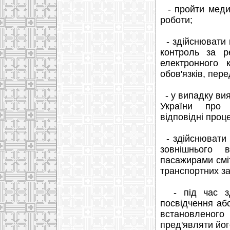
- пройти медич
роботи;
- здійснювати 
контроль за 
електронного 
обов'язків, пе
- у випадку ви
України про 
відповідні проц
- здійснювати 
зовнішнього 
пасажирами сміт
транспортних за
- під час зд
посвідчення аб
встановленог
пред'являти йог