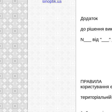
sinoptik.ua
Додаток
до рішення вико
N___ від "___"
ПРАВИЛА
користування е
територіальній