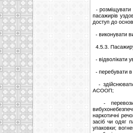
- розміщувати 
пасажирів уздо
доступ до основ
- виконувати в
4.5.3. Пасажир
- відволікати у
- перебувати в 
- здійснювати 
АСООП;
- перевозити
вибухонебезпеч
наркотичні речо
засіб чи одяг п
упаковки; вогне