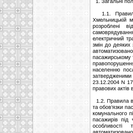
1. Загальні по
1.1. Правила
Хмельницькій м
розроблені в
самоврядування 
електричний тр
змін до деяких
автоматизован
пасажирському т
правопорушенн
населенню посл
затвердженими
23.12.2004 N 17
правових актів 
1.2. Правила в
та обов'язки па
комунального пі
пасажирів під 
особливості 
автоматизованої