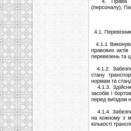
4. Права та 
(персоналу), П
4.1. Перевізник
4.1.1 Виконува
правових актів 
перевезень та 
4.1.2. Забезпе
стану транспо
нормам та станд
4.1.3. Здійсню
засобів і борто
перед виїздом 
4.1.4. Забезпе
на кожному з м
кількості трансп