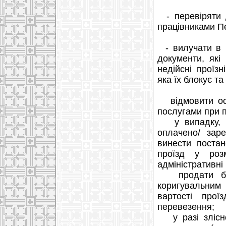
- перевіряти 
працівниками Пе
- вилучати в п
документи, які
недійсні проїз
яка їх блокує та
відмовити осо
послугами при 
у випадку, ко
оплачено/ зар
винести поста
проїзд у роз
адміністративн
продати безк
коригувальним 
вартості прої
перевезення;
у разі злісно