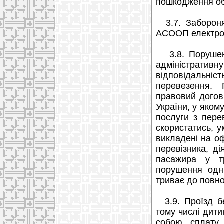
пошкодження о
3.7. Забороня
АСООП електрон
3.8. Порушенн
адміністративн
відповідальніс
перевезення. 
правовий догові
України, у яком
послуги з пере
скористатись, 
викладені на оф
перевізника, д
пасажира у тр
порушення одні
триває до повно
3.9. Проїзд бе
тому числі дити
собою сплату 