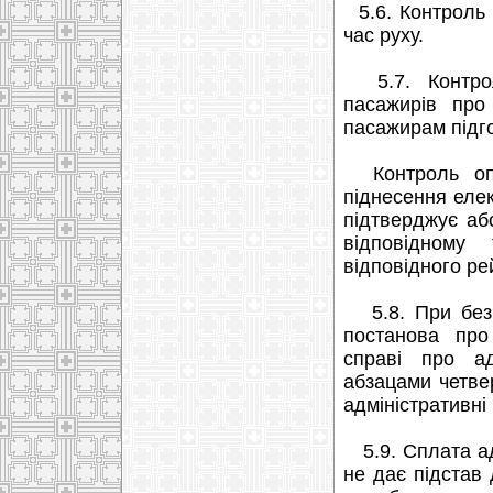
5.6. Контроль 
час руху.
5.7. Контрол
пасажирів про
пасажирам підго
Контроль опла
піднесення еле
підтверджує аб
відповідному
відповідного ре
5.8. При безк
постанова про
справі про ад
абзацами четве
адміністративні
5.9. Сплата ад
не дає підстав