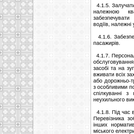
4.1.5. Залучат
належною ква
забезпечувати
водіїв, належні 
4.1.6. Забезпе
пасажирів.
4.1.7. Персонал
обслуговування
засобі та на зу
вживати всіх за
або дорожньо-т
з особливими п
спілкуванні з
неухильного ви
4.1.8. Під час 
Перевізника зо
інших нормати
міського електр