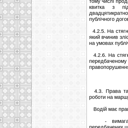
тому числі прод
квитка з під
двадцятикратном
публічного дого
4.2.5. На стяг
який вчинив злі
на умовах публі
4.2.6. На стяг
передбаченом
правопорушенн
4.3. Права та 
роботи на маршру
Водій має пра
- вимагати в
передбачених ц