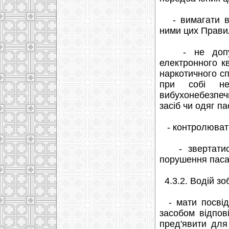
- вимагати ві
ними цих Правил
- не допуска
електронного к
наркотичного с
при собі неб
вибухонебезпеч
засіб чи одяг па
- контролювати
- звертатися 
порушення паса
4.3.2. Водій зо
- мати посвід
засобом відпові
пред'явити для