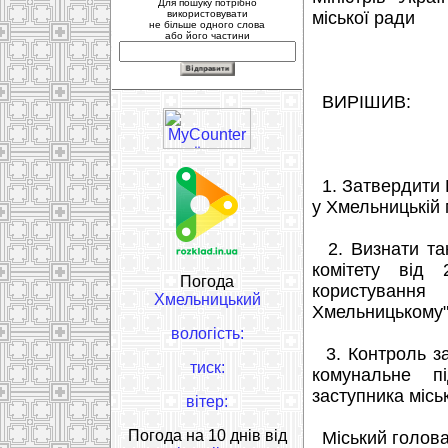
Для пошуку потрібно
використовувати
міської ради
не більше одного слова
або його частини
ВИРІШИВ:
1. Затвердити 
у Хмельницькій м
2. Визнати так
комітету від
Погода
користування
Хмельницький
Хмельницькому"
вологість:
3. Контроль за
тиск:
комунальне п
заступника місь
вітер:
Погода на 10 днів від
Міський голо