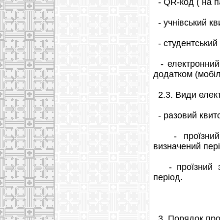
- QR-код ( на п
- учнівський кв
- студентський 
- електронний 
додатком (мобіл
2.3. Види елект
- разовий квито
- проїзний к
визначений пері
- проїзний з 
період.
3. Порядок прої