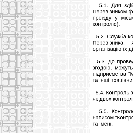
5.1. Для здій
Перевізником ф
проїзду у місь
контролю).
5.2. Служба кон
Перевізника,
організацію їх д
5.3. До провед
згодою, можуть
підприємства "М
та інші працівн
5.4. Контроль 
як двох контрол
5.5. Контроле
написом "Контр
та імені.