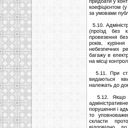
придбати у кон
коефіцієнтом (у
за умовами публ
5.10. Адмініст
(проїзд без к
провезення без
років, курінн
небезпечних р
багажу в елект
на місці контро
5.11. При стя
видаються кви
належать до док
5.12. Якщо п
адміністратив
порушення і адм
то уповноваже
скласти прот
відповідно д