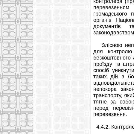
контролера (пр
перевезення
громадського 
органів Націо
документів 
законодавством 
Злісною непок
для контролю 
безкоштовного 
проїзду та штр
спосіб уникнут
таких дій з бо
відповідальні
непокора зако
транспорту, яки
тягне за собою
перед перевіз
перевезення.
4.4.2. Контроле