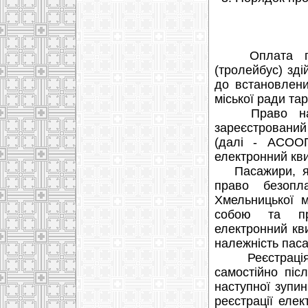
Оплата проїз
(тролейбус) зд
до встановлени
міської ради та
Право на пр
зареєстрований 
(далі - АСООП
електронний кви
Пасажири, які
право безопл
Хмельницької м
собою та пр
електронний кви
належність паса
Реєстрація е
самостійно піс
наступної зупи
реєстрації елек