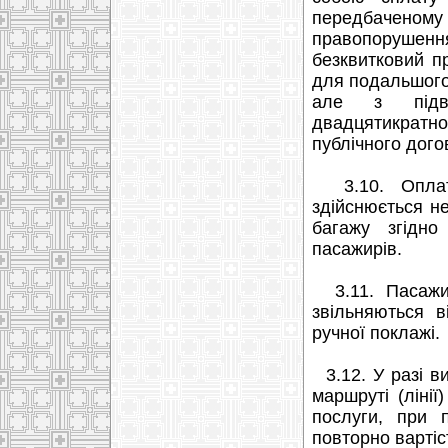
передбаченом
правопорушен
безквитковий п
для подальшого
але з підви
двадцятикратно
публічного дого
3.10. Оплата
здійснюється не
багажу згідн
пасажирів.
3.11. Пасажир
звільняються в
ручної поклажі.
3.12. У разі в
маршруті (ліні
послуги, при 
повторно вартіс