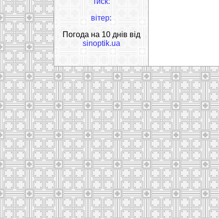
тиск:
вітер:
Погода на 10 днів від
sinoptik.ua