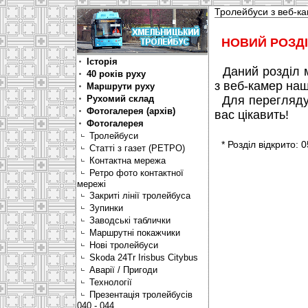
Тролейбуси з веб-к
НОВИЙ РОЗДІ
Історія
Даний розділ мі
40 років руху
з веб-камер наш
Маршрути руху
Рухомий склад
Для перегляду 
Фотогалерея (архів)
вас цікавить!
Фотогалерея
Тролейбуси
* Розділ відкрито: 
Статті з газет (РЕТРО)
Контактна мережа
Ретро фото контактної
мережі
Закриті лінії тролейбуса
Зупинки
Заводські таблички
Маршрутні покажчики
Нові тролейбуси
Skoda 24Tr Irisbus Citybus
Аварії / Пригоди
Технології
Презентація тролейбусів
040 - 044