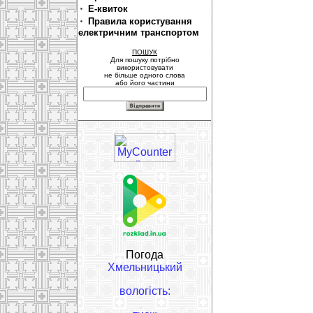
Е-квиток
Правила користування
електричним транспортом
ПОШУК
Для пошуку потрібно
використовувати
не більше одного слова
або його частини
Погода
Хмельницький
вологість: