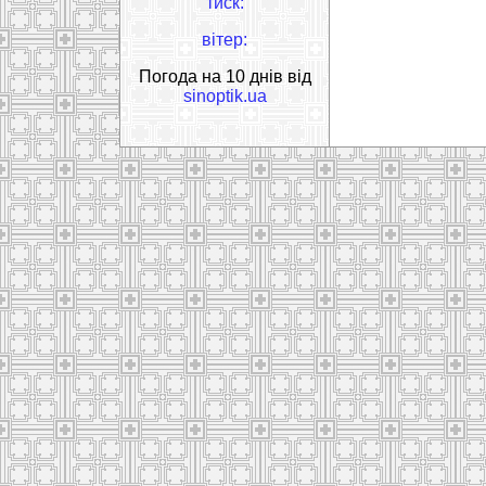
тиск:
вітер:
Погода на 10 днів від
sinoptik.ua