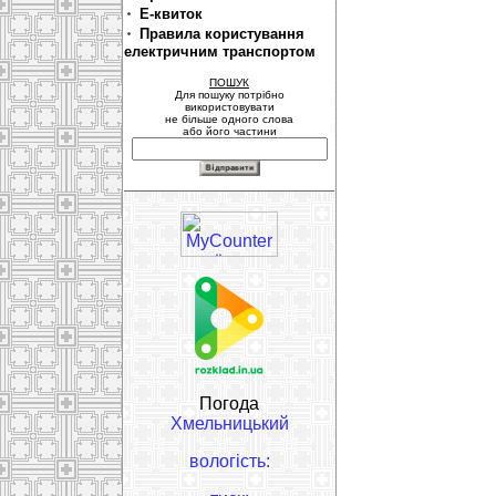
Е-квиток
Правила користування
електричним транспортом
ПОШУК
Для пошуку потрібно
використовувати
не більше одного слова
або його частини
Погода
Хмельницький
вологість: