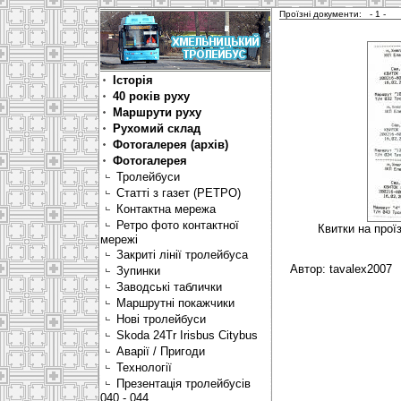
Проїзні документи:
- 1 
Історія
40 років руху
Маршрути руху
Рухомий склад
Фотогалерея (архів)
Фотогалерея
Тролейбуси
Статті з газет (РЕТРО)
Контактна мережа
Ретро фото контактної
Квитки на прої
мережі
Закриті лінії тролейбуса
Автор: tavalex2007
Зупинки
Заводські таблички
Маршрутні покажчики
Нові тролейбуси
Skoda 24Tr Irisbus Citybus
Аварії / Пригоди
Технології
Презентація тролейбусів
040 - 044