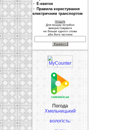
Е-квиток
Правила користування
електричним транспортом
ПОШУК
Для пошуку потрібно
використовувати
не більше одного слова
або його частини
Погода
Хмельницький
вологість: