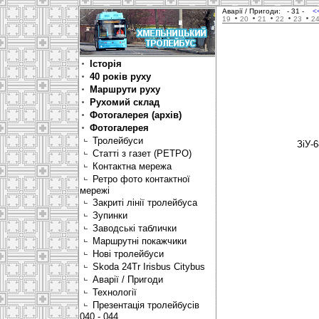
Аварії / Пригоди:
- 31 -
<
19
20
21
22
23
2
Історія
40 років руху
Маршрути руху
Рухомий склад
Фотогалерея (архів)
Фотогалерея
Тролейбуси
ЗіУ-
Статті з газет (РЕТРО)
Контактна мережа
Ретро фото контактної
мережі
Закриті лінії тролейбуса
Зупинки
Заводські таблички
Маршрутні покажчики
Нові тролейбуси
Skoda 24Tr Irisbus Citybus
Аварії / Пригоди
Технології
Презентація тролейбусів
040 - 044