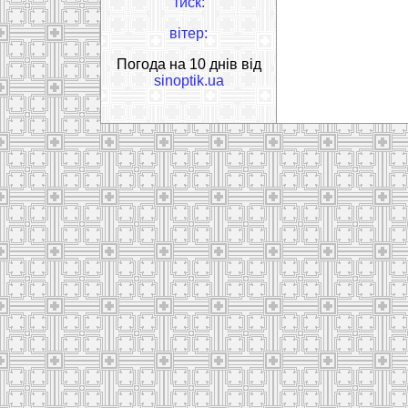
тиск:
вітер:
Погода на 10 днів від
sinoptik.ua