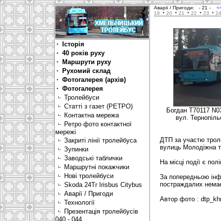
Аварії / Пригоди:
- 21 -
<
19
20
21
22
23
2
Історія
40 років руху
Маршрути руху
Рухомий склад
Фотогалерея (архів)
Фотогалерея
Тролейбуси
Статті з газет (РЕТРО)
Богдан Т70117 N0
Контактна мережа
вул. Тернопіль
Ретро фото контактної
мережі
ДТП за участю трол
Закриті лінії тролейбуса
вулиць Молодіжна т
Зупинки
Заводські таблички
На місці події є полі
Маршрутні покажчики
Нові тролейбуси
За попередньою ін
постраждалих нема
Skoda 24Tr Irisbus Citybus
Аварії / Пригоди
Автор фото : dtp_k
Технології
Презентація тролейбусів
040 - 044