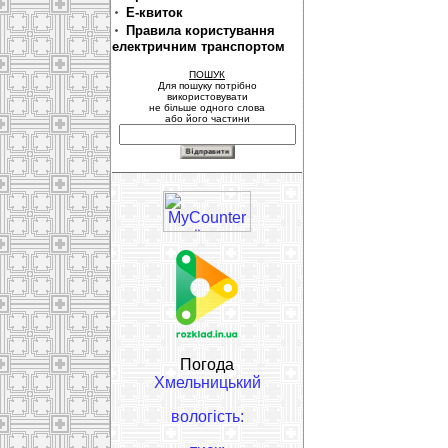
Е-квиток
Правила користування
електричним транспортом
ПОШУК
Для пошуку потрібно
використовувати
не більше одного слова
або його частини
Погода
Хмельницький
вологість: