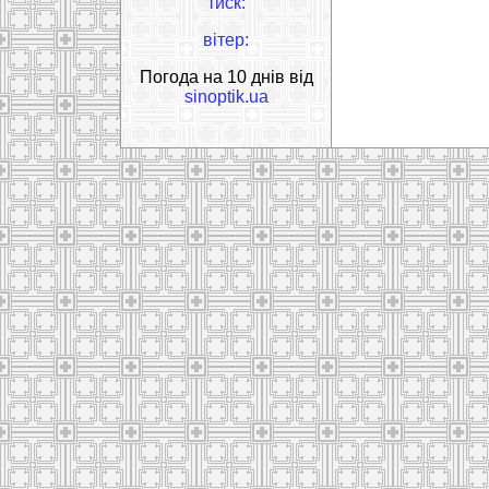
тиск:
вітер:
Погода на 10 днів від
sinoptik.ua