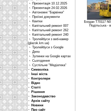
Презентація 10.12.2025
Презентація 24.02.2026
Автономні "Барвінки"
Проїзні документи
Квитки
Богдан Т70117 N0
Подільська - 
Капітальний ремонт 007
Капітальний ремонт 262
Капітальний ремонт 240
Тролейбуси з веб-камер
(glazok.km.ua)
Тролейбуси з Google
Депо
Зупинки на Google картах
Сьогодення
Суспільне "Медіатека"
Символіка
Інші міста
Контролери
Відео
Статті
Рішення
Законодавство
Архів сайту
Новини
Про сайт