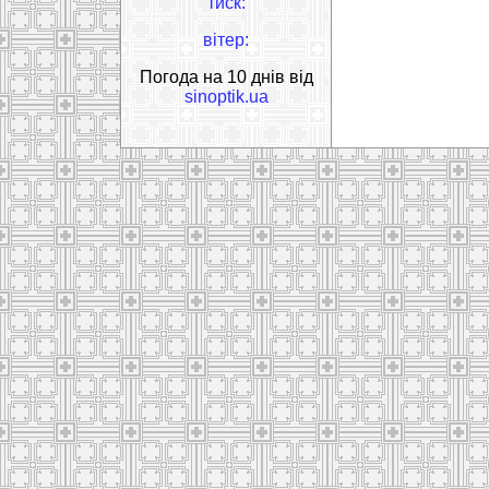
тиск:
вітер:
Погода на 10 днів від
sinoptik.ua