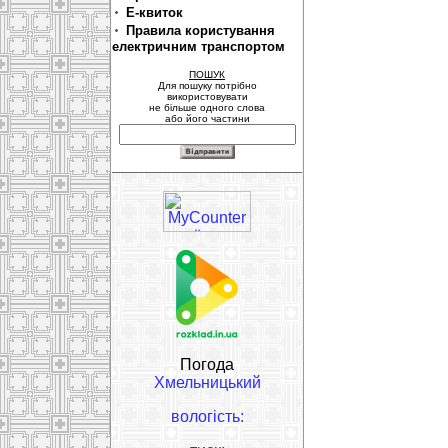
Е-квиток
Правила користування
електричним транспортом
ПОШУК
Для пошуку потрібно
використовувати
не більше одного слова
або його частини
Погода
Хмельницький
вологість: