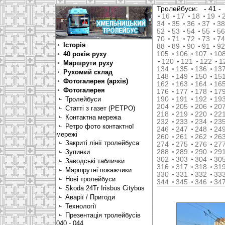
Тролейбуси:
- 41 
16
17
18
19
34
35
36
37
38
52
53
54
55
56
70
71
72
73
74
Історія
88
89
90
91
92
40 років руху
105
106
107
10
120
121
122
1
Маршрути руху
134
135
136
13
Рухомий склад
148
149
150
15
Фотогалерея (архів)
162
163
164
16
Фотогалерея
176
177
178
17
Тролейбуси
190
191
192
19
204
205
206
20
Статті з газет (РЕТРО)
218
219
220
22
Контактна мережа
232
233
234
23
Ретро фото контактної
246
247
248
24
мережі
260
261
262
26
Закриті лінії тролейбуса
274
275
276
27
Зупинки
288
289
290
29
302
303
304
30
Заводські таблички
316
317
318
31
Маршрутні покажчики
330
331
332
33
Нові тролейбуси
344
345
346
34
Skoda 24Tr Irisbus Citybus
Аварії / Пригоди
Технології
Презентація тролейбусів
040 - 044