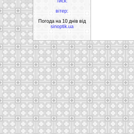
тиск:
вітер:
Погода на 10 днів від
sinoptik.ua