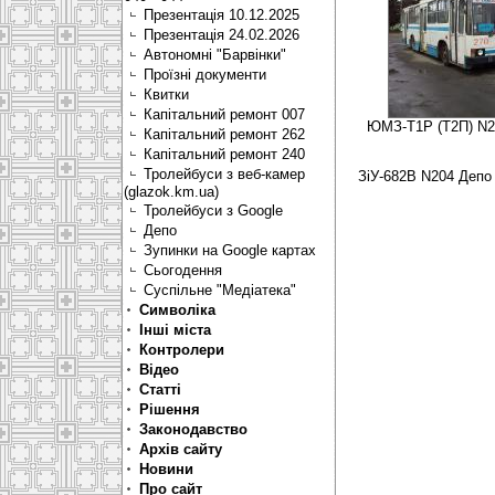
Презентація 10.12.2025
Презентація 24.02.2026
Автономні "Барвінки"
Проїзні документи
Квитки
Капітальний ремонт 007
ЮМЗ-Т1Р (Т2П) N27
Капітальний ремонт 262
Капітальний ремонт 240
Тролейбуси з веб-камер
ЗіУ-682В N204 Депо 
(glazok.km.ua)
Тролейбуси з Google
Депо
Зупинки на Google картах
Сьогодення
Суспільне "Медіатека"
Символіка
Інші міста
Контролери
Відео
Статті
Рішення
Законодавство
Архів сайту
Новини
Про сайт