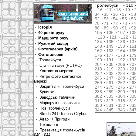
Тролейбуси:
- 310
16
17
18
19
34
35
36
37
38
52
53
54
55
56
70
71
72
73
74
Історія
88
89
90
91
92
40 років руху
105
106
107
10
120
121
122
1
Маршрути руху
134
135
136
13
Рухомий склад
148
149
150
15
Фотогалерея (архів)
162
163
164
16
Фотогалерея
176
177
178
17
Тролейбуси
190
191
192
19
204
205
206
20
Статті з газет (РЕТРО)
218
219
220
22
Контактна мережа
232
233
234
23
Ретро фото контактної
246
247
248
24
мережі
260
261
262
26
Закриті лінії тролейбуса
274
275
276
27
Зупинки
288
289
290
29
302
303
304
30
Заводські таблички
316
317
318
31
Маршрутні покажчики
330
331
332
33
Нові тролейбуси
344
345
346
34
Skoda 24Tr Irisbus Citybus
Аварії / Пригоди
Технології
Презентація тролейбусів
040 - 044