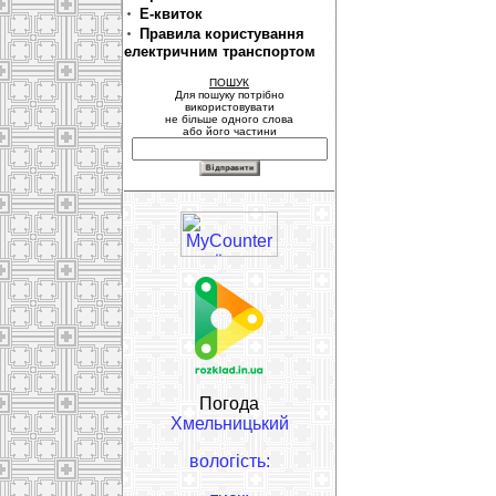
Е-квиток
Правила користування
електричним транспортом
ПОШУК
Для пошуку потрібно
використовувати
не більше одного слова
або його частини
Погода
Хмельницький
вологість: