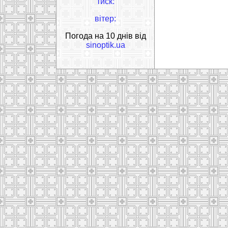
тиск:
вітер:
Погода на 10 днів від
sinoptik.ua