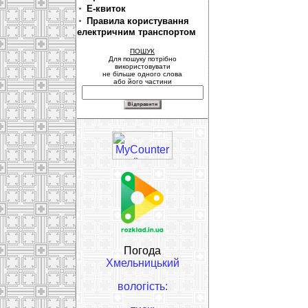
Е-квиток
Правила користування
електричним транспортом
ПОШУК
Для пошуку потрібно
використовувати
не більше одного слова
або його частини
Погода
Хмельницький
вологість: