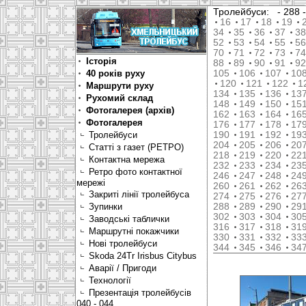
Тролейбуси:
- 288
16
17
18
19
34
35
36
37
38
52
53
54
55
56
70
71
72
73
74
Історія
88
89
90
91
92
40 років руху
105
106
107
10
120
121
122
1
Маршрути руху
134
135
136
13
Рухомий склад
148
149
150
15
Фотогалерея (архів)
162
163
164
16
Фотогалерея
176
177
178
17
Тролейбуси
190
191
192
19
204
205
206
20
Статті з газет (РЕТРО)
218
219
220
22
Контактна мережа
232
233
234
23
Ретро фото контактної
246
247
248
24
мережі
260
261
262
26
Закриті лінії тролейбуса
274
275
276
27
Зупинки
288
289
290
29
302
303
304
30
Заводські таблички
316
317
318
31
Маршрутні покажчики
330
331
332
33
Нові тролейбуси
344
345
346
34
Skoda 24Tr Irisbus Citybus
Аварії / Пригоди
Технології
Презентація тролейбусів
040 - 044