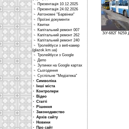
Презентація 10.12.2025
Презентація 24.02.2026
Автономні "Барвінки"
Проїзні документи
Квитки
Капітальний ремонт 007
ЗіУ-682Г N259 
Капітальний ремонт 262
Капітальний ремонт 240
Тролейбуси з веб-камер
(glazok.km.ua)
Тролейбуси з Google
Депо
Зупинки на Google картах
Сьогодення
Суспільне "Медіатека"
Символіка
Інші міста
Контролери
Відео
Статті
Рішення
Законодавство
Архів сайту
Новини
Про сайт