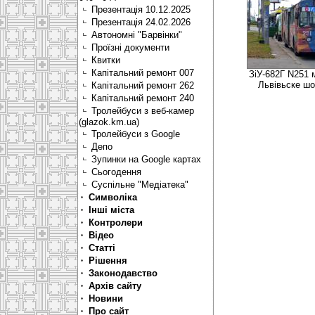
Презентація 10.12.2025
Презентація 24.02.2026
Автономні "Барвінки"
Проїзні документи
Квитки
Капітальний ремонт 007
ЗіУ-682Г N251 
Львівьске шо
Капітальний ремонт 262
Капітальний ремонт 240
Тролейбуси з веб-камер
(glazok.km.ua)
Тролейбуси з Google
Депо
Зупинки на Google картах
Сьогодення
Суспільне "Медіатека"
Символіка
Інші міста
Контролери
Відео
Статті
Рішення
Законодавство
Архів сайту
Новини
Про сайт