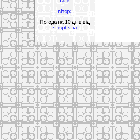
тиск:
вітер:
Погода на 10 днів від
sinoptik.ua