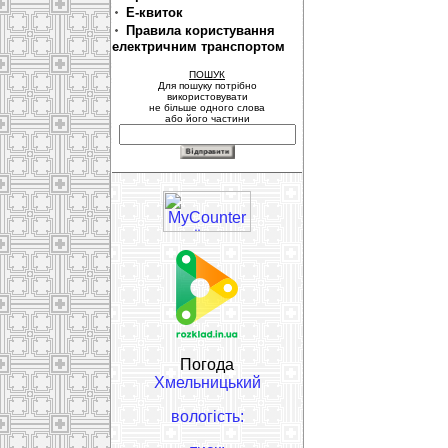
Е-квиток
Правила користування
електричним транспортом
ПОШУК
Для пошуку потрібно
використовувати
не більше одного слова
або його частини
Погода
Хмельницький
вологість: