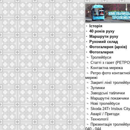
Історія
40 років руху
Маршрути руху
Рухомий склад
Фотогалерея (архів)
Фотогалерея
Тролейбуси
Статті з газет (РЕТРО
Контактна мережа
Ретро фото контактно
мережі
Закриті лінії тролейбу
Зупинки
Заводські таблички
Маршрутні покажчики
Нові тролейбуси
Skoda 24Tr Irisbus Cit
Аварії / Пригоди
Технології
Презентація тролейбу
040 - 044