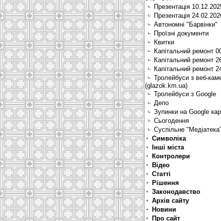
Презентація 10.12.202
Презентація 24.02.202
Автономні "Барвінки"
Проїзні документи
Квитки
Капітальний ремонт 0
Капітальний ремонт 2
Капітальний ремонт 2
Тролейбуси з веб-кам
(glazok.km.ua)
Тролейбуси з Google
Депо
Зупинки на Google ка
Сьогодення
Суспільне "Медіатека
Символіка
Інші міста
Контролери
Відео
Статті
Рішення
Законодавство
Архів сайту
Новини
Про сайт