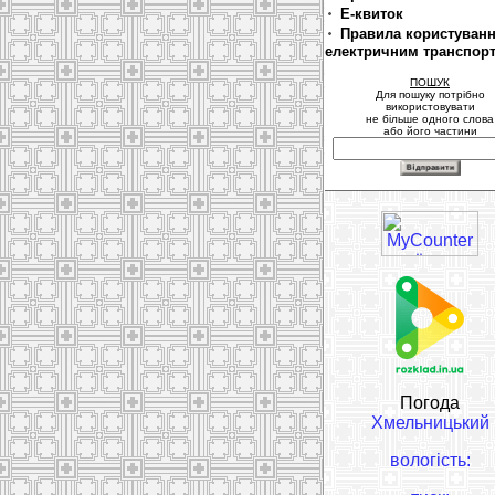
Е-квиток
Правила користуван
електричним транспор
ПОШУК
Для пошуку потрібно
використовувати
не більше одного слова
або його частини
Погода
Хмельницький
вологість: