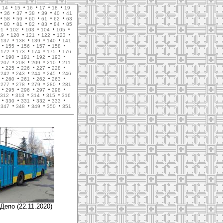
14
15
16
17
18
19
36
37
38
39
40
41
58
59
60
61
62
63
80
81
82
83
84
85
01
102
103
104
105
19
120
121
122
123
137
138
139
140
141
155
156
157
158
172
173
174
175
176
190
191
192
193
207
208
209
210
211
225
226
227
228
242
243
244
245
246
260
261
262
263
277
278
279
280
281
295
296
297
298
312
313
314
315
316
330
331
332
333
347
348
349
350
351
Депо (22.11.2020)