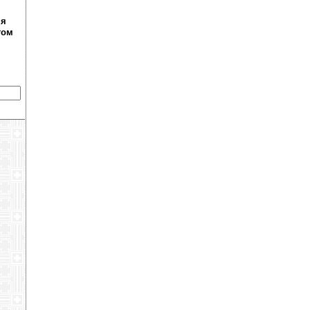
ня
том