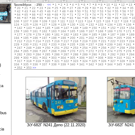
Тролейбуси:
- 250 -
<<
1
2
3
4
5
6
7
8
9
10
11
12
13
20
21
22
23
24
25
26
27
28
29
30
31
32
33
34
35
42
43
44
45
46
47
48
49
50
51
52
53
54
55
56
57
64
65
66
67
68
69
70
71
72
73
74
75
76
77
78
79
86
87
88
89
90
91
92
93
94
95
96
97
98
99
100
1
106
107
108
109
110
111
112
113
114
115
116
117
118
1
124
125
126
127
128
129
130
131
132
133
134
135
136
142
143
144
145
146
147
148
149
150
151
152
153
154
159
160
161
162
163
164
165
166
167
168
169
170
171
177
178
179
180
181
182
183
184
185
186
187
188
189
194
195
196
197
198
199
200
201
202
203
204
205
206
212
213
214
215
216
217
218
219
220
221
222
223
224
229
230
231
232
233
234
235
236
237
238
239
240
241
247
248
249
250
251
252
253
254
255
256
257
258
259
264
265
266
267
268
269
270
271
272
273
274
275
276
282
283
284
285
286
287
288
289
290
291
292
293
294
299
300
301
302
303
304
305
306
307
308
309
310
311
317
318
319
320
321
322
323
324
325
326
327
328
329
)
334
335
336
337
338
339
340
341
342
343
344
345
346
352
353
>>
ї
са
ybus
ЗіУ-682Г N241 Депо (22.11.2020)
ЗіУ-682Г N241 
сів