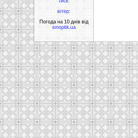
тиск:
вітер:
Погода на 10 днів від
sinoptik.ua