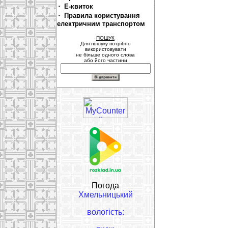
Е-квиток
Правила користування
електричним транспортом
ПОШУК
Для пошуку потрібно
використовувати
не більше одного слова
або його частини
Погода
Хмельницький
вологість: