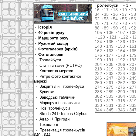
Тролейбуси:
- 3 -
16
17
18
19
20
34
35
36
37
38
52
53
54
55
56
70
71
72
73
74
Історія
88
89
90
91
92
40 років руху
105
106
107
10
120
121
122
1
Маршрути руху
134
135
136
13
Рухомий склад
148
149
150
15
Фотогалерея (архів)
162
163
164
16
Фотогалерея
176
177
178
17
Тролейбуси
190
191
192
19
204
205
206
20
Статті з газет (РЕТРО)
218
219
220
22
Контактна мережа
232
233
234
23
Ретро фото контактної
246
247
248
24
мережі
260
261
262
26
Закриті лінії тролейбуса
274
275
276
27
Зупинки
288
289
290
29
302
303
304
30
Заводські таблички
316
317
318
31
Маршрутні покажчики
330
331
332
33
Нові тролейбуси
344
345
346
34
Skoda 24Tr Irisbus Citybus
Аварії / Пригоди
Технології
Презентація тролейбусів
040 - 044