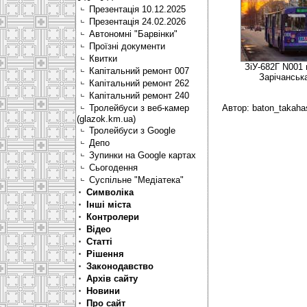
Презентація 10.12.2025
Презентація 24.02.2026
Автономні "Барвінки"
Проїзні документи
Квитки
ЗіУ-682Г N001
Капітальний ремонт 007
Зарічанська
Капітальний ремонт 262
Капітальний ремонт 240
Тролейбуси з веб-камер
Автор: baton_takaha
(glazok.km.ua)
Тролейбуси з Google
Депо
Зупинки на Google картах
Сьогодення
Суспільне "Медіатека"
Символіка
Інші міста
Контролери
Відео
Статті
Рішення
Законодавство
Архів сайту
Новини
Про сайт