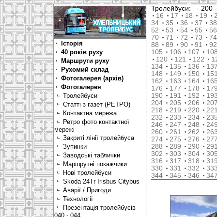
Тролейбуси:
- 200
16
17
18
19
34
35
36
37
38
52
53
54
55
56
70
71
72
73
74
Історія
88
89
90
91
92
40 років руху
105
106
107
10
120
121
122
1
Маршрути руху
134
135
136
13
Рухомий склад
148
149
150
15
Фотогалерея (архів)
162
163
164
16
Фотогалерея
176
177
178
17
Тролейбуси
190
191
192
19
204
205
206
20
Статті з газет (РЕТРО)
218
219
220
22
Контактна мережа
232
233
234
23
Ретро фото контактної
246
247
248
24
мережі
260
261
262
26
Закриті лінії тролейбуса
274
275
276
27
Зупинки
288
289
290
29
302
303
304
30
Заводські таблички
316
317
318
31
Маршрутні покажчики
330
331
332
33
Нові тролейбуси
344
345
346
34
Skoda 24Tr Irisbus Citybus
Аварії / Пригоди
Технології
Презентація тролейбусів
040 - 044