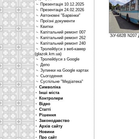
Презентація 10.12.2025
Презентація 24.02.2026
Автономні "Барвінки"
Проїзні документи
Квитки
Капітальний ремонт 007
ЗіУ-682В N207 
Капітальний ремонт 262
Капітальний ремонт 240
Тролейбуси з веб-камер
(glazok.km.ua)
Тролейбуси з Google
Депо
Зупинки на Google картах
Сьогодення
Суспільне "Медіатека"
Символіка
Інші міста
Контролери
Відео
Статті
Рішення
Законодавство
Архів сайту
Новини
Про сайт