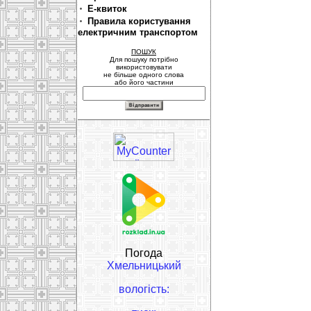
Е-квиток
Правила користування
електричним транспортом
ПОШУК
Для пошуку потрібно
використовувати
не більше одного слова
або його частини
Погода
Хмельницький
вологість: