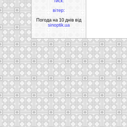
тиск:
вітер:
Погода на 10 днів від
sinoptik.ua