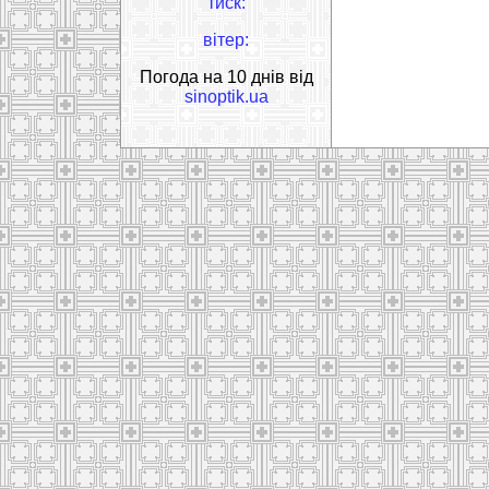
тиск:
вітер:
Погода на 10 днів від
sinoptik.ua