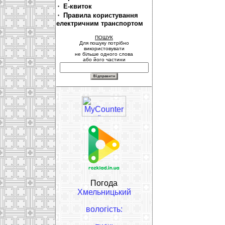
Е-квиток
Правила користування
електричним транспортом
ПОШУК
Для пошуку потрібно
використовувати
не більше одного слова
або його частини
Погода
Хмельницький
вологість: