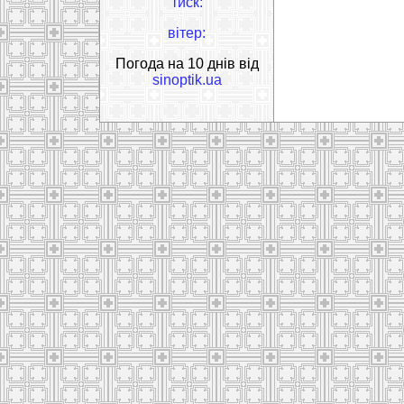
тиск:
вітер:
Погода на 10 днів від
sinoptik.ua