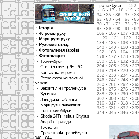
Тролейбуси:
- 182
16
17
18
19
34
35
36
37
38
52
53
54
55
56
70
71
72
73
74
Історія
88
89
90
91
92
40 років руху
105
106
107
10
120
121
122
1
Маршрути руху
134
135
136
13
Рухомий склад
148
149
150
15
Фотогалерея (архів)
162
163
164
16
Фотогалерея
176
177
178
17
Тролейбуси
190
191
192
19
204
205
206
20
Статті з газет (РЕТРО)
218
219
220
22
Контактна мережа
232
233
234
23
Ретро фото контактної
246
247
248
24
мережі
260
261
262
26
Закриті лінії тролейбуса
274
275
276
27
Зупинки
288
289
290
29
302
303
304
30
Заводські таблички
316
317
318
31
Маршрутні покажчики
330
331
332
33
Нові тролейбуси
344
345
346
34
Skoda 24Tr Irisbus Citybus
Аварії / Пригоди
Технології
Презентація тролейбусів
040 - 044