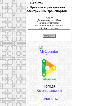
Е-квиток
Правила користування
електричним транспортом
ПОШУК
Для пошуку потрібно
використовувати
не більше одного слова
або його частини
Погода
Хмельницький
вологість: