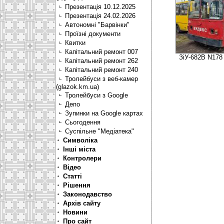
Презентація 10.12.2025
Презентація 24.02.2026
Автономні "Барвінки"
Проїзні документи
Квитки
Капітальний ремонт 007
ЗіУ-682В N178 
Капітальний ремонт 262
Капітальний ремонт 240
Тролейбуси з веб-камер
(glazok.km.ua)
Тролейбуси з Google
Депо
Зупинки на Google картах
Сьогодення
Суспільне "Медіатека"
Символіка
Інші міста
Контролери
Відео
Статті
Рішення
Законодавство
Архів сайту
Новини
Про сайт