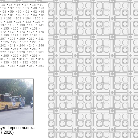
14
15
16
17
18
19
36
37
38
39
40
41
58
59
60
61
62
63
80
81
82
83
84
85
01
102
103
104
105
19
120
121
122
123
137
138
139
140
141
155
156
157
158
172
173
174
175
176
190
191
192
193
207
208
209
210
211
225
226
227
228
242
243
244
245
246
260
261
262
263
277
278
279
280
281
295
296
297
298
312
313
314
315
316
330
331
332
333
347
348
349
350
351
вул. Тернопільська
07.2020)