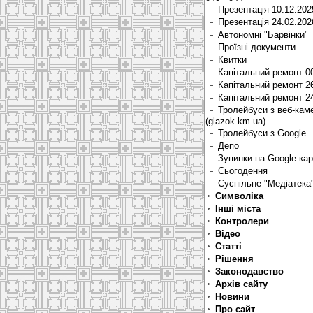
Презентація 10.12.202
Презентація 24.02.202
Автономні "Барвінки"
Проїзні документи
Квитки
Капітальний ремонт 0
Капітальний ремонт 2
Капітальний ремонт 2
Тролейбуси з веб-кам
(glazok.km.ua)
Тролейбуси з Google
Депо
Зупинки на Google ка
Сьогодення
Суспільне "Медіатека
Символіка
Інші міста
Контролери
Відео
Статті
Рішення
Законодавство
Архів сайту
Новини
Про сайт