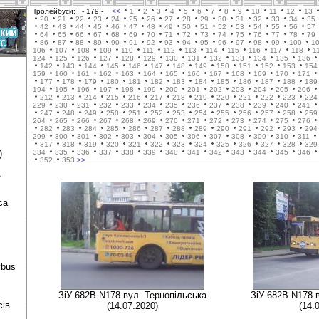
Тролейбуси:
- 179 -
<<
1
2
3
4
5
6
7
8
9
10
11
12
13
20
21
22
23
24
25
26
27
28
29
30
31
32
33
34
35
42
43
44
45
46
47
48
49
50
51
52
53
54
55
56
57
64
65
66
67
68
69
70
71
72
73
74
75
76
77
78
79
86
87
88
89
90
91
92
93
94
95
96
97
98
99
100
1
106
107
108
109
110
111
112
113
114
115
116
117
118
1
124
125
126
127
128
129
130
131
132
133
134
135
136
142
143
144
145
146
147
148
149
150
151
152
153
154
159
160
161
162
163
164
165
166
167
168
169
170
171
177
178
179
180
181
182
183
184
185
186
187
188
189
194
195
196
197
198
199
200
201
202
203
204
205
206
212
213
214
215
216
217
218
219
220
221
222
223
224
229
230
231
232
233
234
235
236
237
238
239
240
241
247
248
249
250
251
252
253
254
255
256
257
258
259
264
265
266
267
268
269
270
271
272
273
274
275
276
282
283
284
285
286
287
288
289
290
291
292
293
294
299
300
301
302
303
304
305
306
307
308
309
310
311
317
318
319
320
321
322
323
324
325
326
327
328
329
)
334
335
336
337
338
339
340
341
342
343
344
345
346
352
353
>>
ї
са
ybus
ЗіУ-682В N178 вул. Тернопільська
ЗіУ-682В N178 
сів
(14.07.2020)
(14.