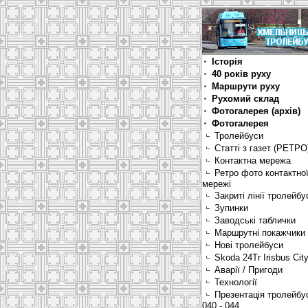
Історія
40 років руху
Маршрути руху
Рухомий склад
Фотогалерея (архів)
Фотогалерея
Тролейбуси
Статті з газет (РЕТРО
Контактна мережа
Ретро фото контактно
мережі
Закриті лінії тролейбу
Зупинки
Заводські таблички
Маршрутні покажчики
Нові тролейбуси
Skoda 24Tr Irisbus Cit
Аварії / Пригоди
Технології
Презентація тролейбу
040 - 044