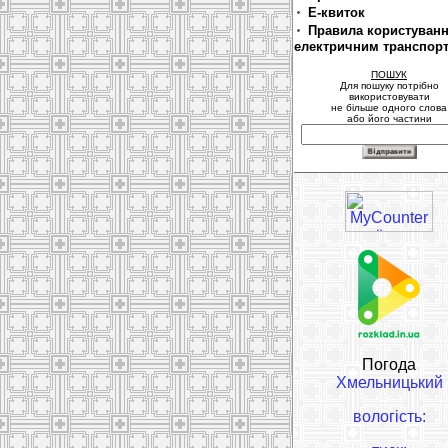
Е-квиток
Правила користуван
електричним транспор
ПОШУК
Для пошуку потрібно
використовувати
не більше одного слова
або його частини
Погода
Хмельницький
вологість: