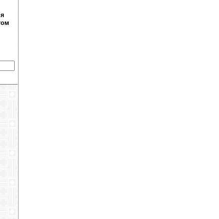
ня
том