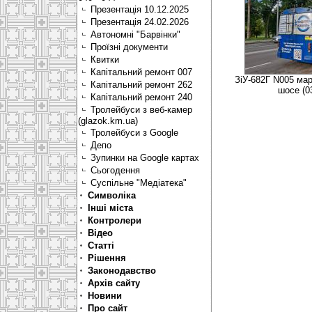
Презентація 10.12.2025
Презентація 24.02.2026
Автономні "Барвінки"
Проїзні документи
Квитки
Капітальний ремонт 007
ЗіУ-682Г N005 ма
Капітальний ремонт 262
шосе (0
Капітальний ремонт 240
Тролейбуси з веб-камер
(glazok.km.ua)
Тролейбуси з Google
Депо
Зупинки на Google картах
Сьогодення
Суспільне "Медіатека"
Символіка
Інші міста
Контролери
Відео
Статті
Рішення
Законодавство
Архів сайту
Новини
Про сайт