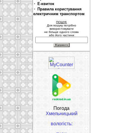
Е-квиток
Правила користування
електричним транспортом
ПОШУК
Для пошуку потрібно
використовувати
не більше одного слова
або його частини
Погода
Хмельницький
вологість: