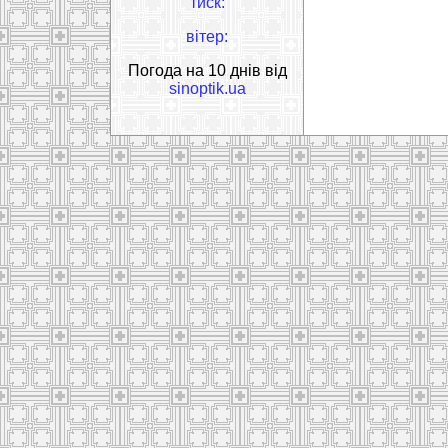
тиск:
вітер:
Погода на 10 днів від
sinoptik.ua