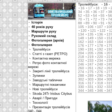
Тролейбуси:
- 16 
16
17
18
19
34
35
36
37
38
52
53
54
55
56
70
71
72
73
74
Історія
88
89
90
91
92
40 років руху
105
106
107
10
120
121
122
1
Маршрути руху
134
135
136
13
Рухомий склад
148
149
150
15
Фотогалерея (архів)
162
163
164
16
Фотогалерея
176
177
178
17
Тролейбуси
190
191
192
19
204
205
206
20
Статті з газет (РЕТРО)
218
219
220
22
Контактна мережа
232
233
234
23
Ретро фото контактної
246
247
248
24
мережі
260
261
262
26
Закриті лінії тролейбуса
274
275
276
27
Зупинки
288
289
290
29
302
303
304
30
Заводські таблички
316
317
318
31
Маршрутні покажчики
330
331
332
33
Нові тролейбуси
344
345
346
34
Skoda 24Tr Irisbus Citybus
Аварії / Пригоди
Технології
Презентація тролейбусів
040 - 044