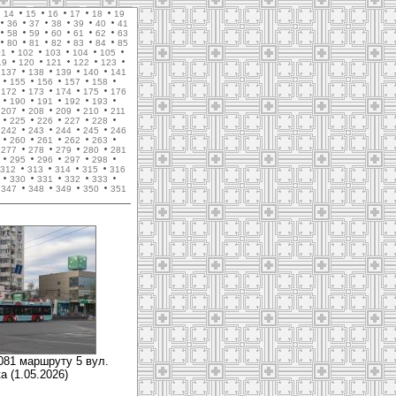
14
15
16
17
18
19
36
37
38
39
40
41
58
59
60
61
62
63
80
81
82
83
84
85
01
102
103
104
105
19
120
121
122
123
137
138
139
140
141
155
156
157
158
172
173
174
175
176
190
191
192
193
207
208
209
210
211
225
226
227
228
242
243
244
245
246
260
261
262
263
277
278
279
280
281
295
296
297
298
312
313
314
315
316
330
331
332
333
347
348
349
350
351
081 маршруту 5 вул.
а (1.05.2026)