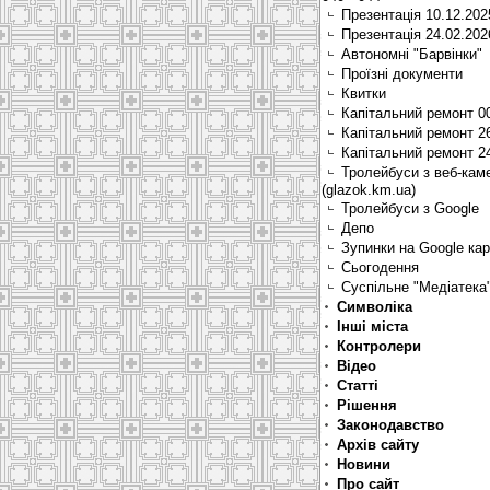
Презентація 10.12.202
Презентація 24.02.202
Автономні "Барвінки"
Проїзні документи
Квитки
Капітальний ремонт 0
Капітальний ремонт 2
Капітальний ремонт 2
Тролейбуси з веб-кам
(glazok.km.ua)
Тролейбуси з Google
Депо
Зупинки на Google ка
Сьогодення
Суспільне "Медіатека
Символіка
Інші міста
Контролери
Відео
Статті
Рішення
Законодавство
Архів сайту
Новини
Про сайт