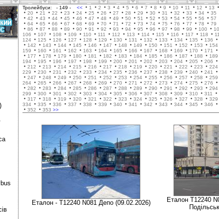
Тролейбуси:
- 149 -
<<
1
2
3
4
5
6
7
8
9
10
11
12
13
20
21
22
23
24
25
26
27
28
29
30
31
32
33
34
35
42
43
44
45
46
47
48
49
50
51
52
53
54
55
56
57
64
65
66
67
68
69
70
71
72
73
74
75
76
77
78
79
86
87
88
89
90
91
92
93
94
95
96
97
98
99
100
1
106
107
108
109
110
111
112
113
114
115
116
117
118
1
124
125
126
127
128
129
130
131
132
133
134
135
136
142
143
144
145
146
147
148
149
150
151
152
153
154
159
160
161
162
163
164
165
166
167
168
169
170
171
177
178
179
180
181
182
183
184
185
186
187
188
189
194
195
196
197
198
199
200
201
202
203
204
205
206
212
213
214
215
216
217
218
219
220
221
222
223
224
229
230
231
232
233
234
235
236
237
238
239
240
241
247
248
249
250
251
252
253
254
255
256
257
258
259
264
265
266
267
268
269
270
271
272
273
274
275
276
282
283
284
285
286
287
288
289
290
291
292
293
294
299
300
301
302
303
304
305
306
307
308
309
310
311
317
318
319
320
321
322
323
324
325
326
327
328
329
)
334
335
336
337
338
339
340
341
342
343
344
345
346
352
353
>>
ї
са
ybus
Еталон Т12240 N
Еталон - Т12240 N081 Депо (09.02.2026)
Подільськ
сів