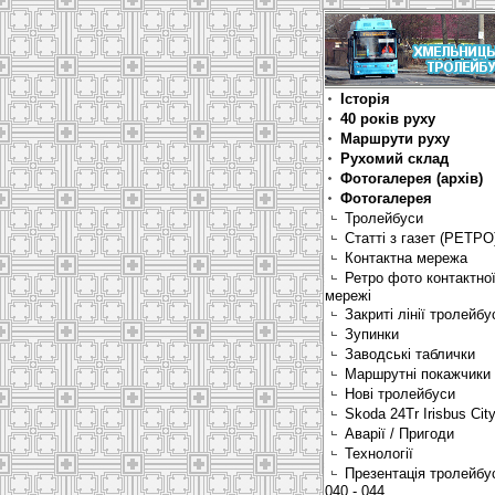
Історія
40 років руху
Маршрути руху
Рухомий склад
Фотогалерея (архів)
Фотогалерея
Тролейбуси
Статті з газет (РЕТРО
Контактна мережа
Ретро фото контактно
мережі
Закриті лінії тролейбу
Зупинки
Заводські таблички
Маршрутні покажчики
Нові тролейбуси
Skoda 24Tr Irisbus Cit
Аварії / Пригоди
Технології
Презентація тролейбу
040 - 044