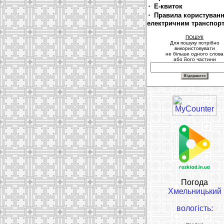
Е-квиток
Правила користуван
електричним транспор
ПОШУК
Для пошуку потрібно
використовувати
не більше одного слова
або його частини
Погода
Хмельницький
вологість: