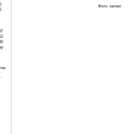
5
Фото: semen
6
07
62
40
ер
ртах
"