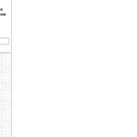
ня
том