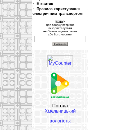
Е-квиток
Правила користування
електричним транспортом
ПОШУК
Для пошуку потрібно
використовувати
не більше одного слова
або його частини
Погода
Хмельницький
вологість: