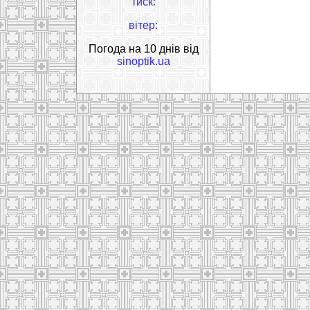
тиск:
вітер:
Погода на 10 днів від
sinoptik.ua