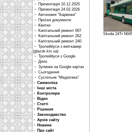
Презентація 10.12.2025
Презентація 24.02.2026
Автономні "Барвінки"
Проїзні документи
Квитки
Капітальний ремонт 007
Skoda 24Tr N045
Капітальний ремонт 262
Капітальний ремонт 240
Тролейбуси з веб-камер
(glazok.km.ua)
Тролейбуси з Google
Депо
Зупинки на Google картах
Сьогодення
Суспільне "Медіатека"
Символіка
Інші міста
Контролери
Відео
Статті
Рішення
Законодавство
Архів сайту
Новини
Про сайт