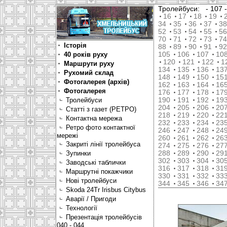
Тролейбуси:
- 107
16
17
18
19
34
35
36
37
38
52
53
54
55
56
70
71
72
73
74
Історія
88
89
90
91
92
40 років руху
105
106
107
10
120
121
122
1
Маршрути руху
134
135
136
13
Рухомий склад
148
149
150
15
Фотогалерея (архів)
162
163
164
16
Фотогалерея
176
177
178
17
Тролейбуси
190
191
192
19
204
205
206
20
Статті з газет (РЕТРО)
218
219
220
22
Контактна мережа
232
233
234
23
Ретро фото контактної
246
247
248
24
мережі
260
261
262
26
Закриті лінії тролейбуса
274
275
276
27
Зупинки
288
289
290
29
302
303
304
30
Заводські таблички
316
317
318
31
Маршрутні покажчики
330
331
332
33
Нові тролейбуси
344
345
346
34
Skoda 24Tr Irisbus Citybus
Аварії / Пригоди
Технології
Презентація тролейбусів
040 - 044