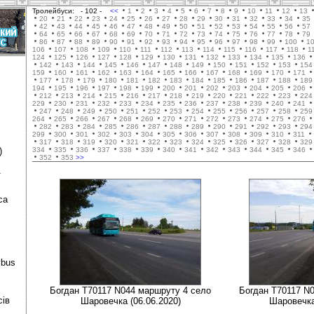
Тролейбуси:
- 102 -
<<
1
2
3
4
5
6
7
8
9
10
11
12
13
20
21
22
23
24
25
26
27
28
29
30
31
32
33
34
35
42
43
44
45
46
47
48
49
50
51
52
53
54
55
56
57
64
65
66
67
68
69
70
71
72
73
74
75
76
77
78
79
86
87
88
89
90
91
92
93
94
95
96
97
98
99
100
1
106
107
108
109
110
111
112
113
114
115
116
117
118
1
124
125
126
127
128
129
130
131
132
133
134
135
136
142
143
144
145
146
147
148
149
150
151
152
153
154
159
160
161
162
163
164
165
166
167
168
169
170
171
177
178
179
180
181
182
183
184
185
186
187
188
189
194
195
196
197
198
199
200
201
202
203
204
205
206
212
213
214
215
216
217
218
219
220
221
222
223
224
229
230
231
232
233
234
235
236
237
238
239
240
241
247
248
249
250
251
252
253
254
255
256
257
258
259
264
265
266
267
268
269
270
271
272
273
274
275
276
282
283
284
285
286
287
288
289
290
291
292
293
294
299
300
301
302
303
304
305
306
307
308
309
310
311
317
318
319
320
321
322
323
324
325
326
327
328
329
)
334
335
336
337
338
339
340
341
342
343
344
345
346
352
353
>>
ї
са
ybus
Богдан Т70117 N044 маршруту 4 село
Богдан Т70117 N
сів
Шаровечка (06.06.2020)
Шаровечка