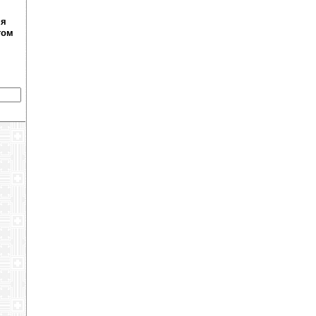
ня
том