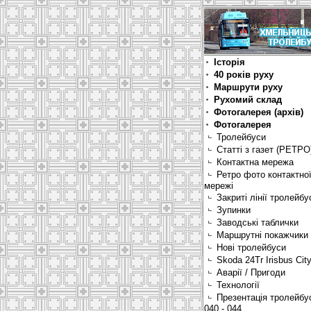
Історія
40 років руху
Маршрути руху
Рухомий склад
Фотогалерея (архів)
Фотогалерея
Тролейбуси
Статті з газет (РЕТРО
Контактна мережа
Ретро фото контактно
мережі
Закриті лінії тролейбу
Зупинки
Заводські таблички
Маршрутні покажчики
Нові тролейбуси
Skoda 24Tr Irisbus Cit
Аварії / Пригоди
Технології
Презентація тролейбу
040 - 044