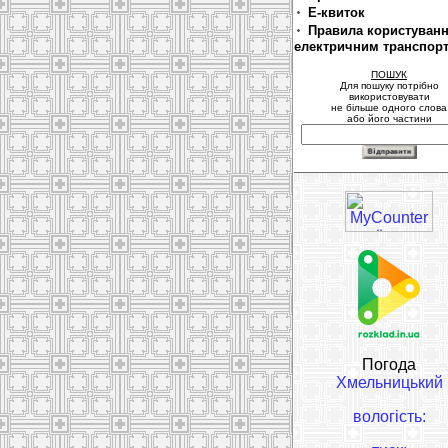
Е-квиток
Правила користуван
електричним транспор
ПОШУК
Для пошуку потрібно
використовувати
не більше одного слова
або його частини
Погода
Хмельницький
вологість: