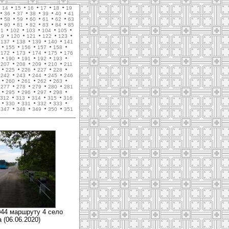
14
15
16
17
18
19
36
37
38
39
40
41
58
59
60
61
62
63
80
81
82
83
84
85
01
102
103
104
105
19
120
121
122
123
137
138
139
140
141
155
156
157
158
172
173
174
175
176
190
191
192
193
207
208
209
210
211
225
226
227
228
242
243
244
245
246
260
261
262
263
277
278
279
280
281
295
296
297
298
312
313
314
315
316
330
331
332
333
347
348
349
350
351
044 маршруту 4 село
 (06.06.2020)