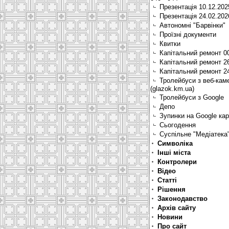
Презентація 10.12.202
Презентація 24.02.202
Автономні "Барвінки"
Проїзні документи
Квитки
Капітальний ремонт 0
Капітальний ремонт 2
Капітальний ремонт 2
Тролейбуси з веб-кам
(glazok.km.ua)
Тролейбуси з Google
Депо
Зупинки на Google ка
Сьогодення
Суспільне "Медіатека
Символіка
Інші міста
Контролери
Відео
Статті
Рішення
Законодавство
Архів сайту
Новини
Про сайт