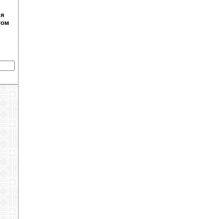
ня
том