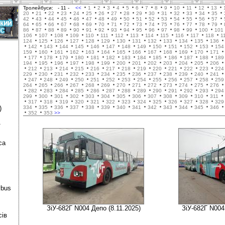
Тролейбуси:
- 11 -
<<
1
2
3
4
5
6
7
8
9
10
11
12
13
20
21
22
23
24
25
26
27
28
29
30
31
32
33
34
35
42
43
44
45
46
47
48
49
50
51
52
53
54
55
56
57
64
65
66
67
68
69
70
71
72
73
74
75
76
77
78
79
86
87
88
89
90
91
92
93
94
95
96
97
98
99
100
101
106
107
108
109
110
111
112
113
114
115
116
117
118
1
124
125
126
127
128
129
130
131
132
133
134
135
136
142
143
144
145
146
147
148
149
150
151
152
153
154
159
160
161
162
163
164
165
166
167
168
169
170
171
177
178
179
180
181
182
183
184
185
186
187
188
189
194
195
196
197
198
199
200
201
202
203
204
205
206
212
213
214
215
216
217
218
219
220
221
222
223
224
229
230
231
232
233
234
235
236
237
238
239
240
241
247
248
249
250
251
252
253
254
255
256
257
258
259
264
265
266
267
268
269
270
271
272
273
274
275
276
282
283
284
285
286
287
288
289
290
291
292
293
294
299
300
301
302
303
304
305
306
307
308
309
310
311
317
318
319
320
321
322
323
324
325
326
327
328
329
)
334
335
336
337
338
339
340
341
342
343
344
345
346
352
353
>>
ї
са
ybus
ЗіУ-682Г N004 Депо (8.11.2025)
ЗіУ-682Г N004
сів