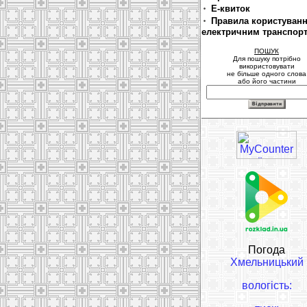
Е-квиток
Правила користуван
електричним транспор
ПОШУК
Для пошуку потрібно
використовувати
не більше одного слова
або його частини
Погода
Хмельницький
вологість: