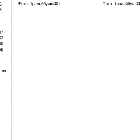
Фото: Тралєйбусікі007
Фото: Тролейбус 0
5
6
07
62
40
ер
ртах
"