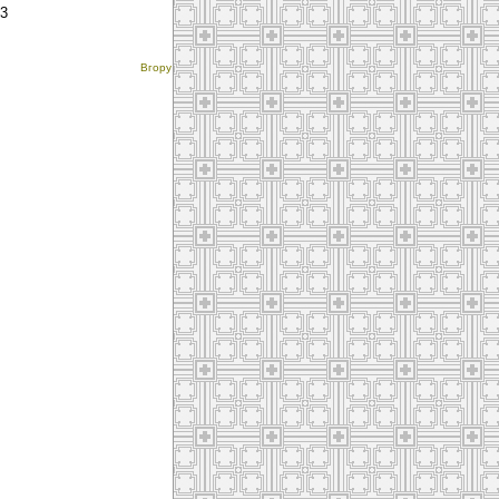
33
Вгору