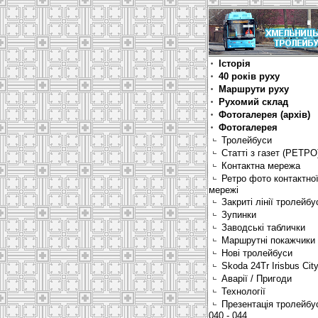
Історія
40 років руху
Маршрути руху
Рухомий склад
Фотогалерея (архів)
Фотогалерея
Тролейбуси
Статті з газет (РЕТРО
Контактна мережа
Ретро фото контактно
мережі
Закриті лінії тролейбу
Зупинки
Заводські таблички
Маршрутні покажчики
Нові тролейбуси
Skoda 24Tr Irisbus Cit
Аварії / Пригоди
Технології
Презентація тролейбу
040 - 044