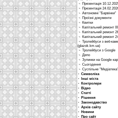
Презентація 10.12.202
Презентація 24.02.202
Автономні "Барвінки"
Проїзні документи
Квитки
Капітальний ремонт 0
Капітальний ремонт 2
Капітальний ремонт 2
Тролейбуси з веб-кам
(glazok.km.ua)
Тролейбуси з Google
Депо
Зупинки на Google ка
Сьогодення
Суспільне "Медіатека
Символіка
Інші міста
Контролери
Відео
Статті
Рішення
Законодавство
Архів сайту
Новини
Про сайт