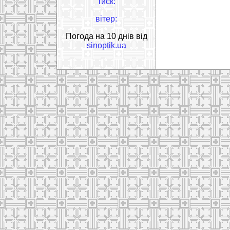
тиск:
вітер:
Погода на 10 днів від
sinoptik.ua