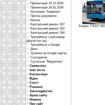
Презентація 10.12.2025
Презентація 24.02.2026
Автономні "Барвінки"
Проїзні документи
Квитки
Капітальний ремонт 007
Богдан Т70117 N03
Капітальний ремонт 262
Капітальний ремонт 240
Тролейбуси з веб-камер
(glazok.km.ua)
Тролейбуси з Google
Депо
Зупинки на Google картах
Сьогодення
Суспільне "Медіатека"
Символіка
Інші міста
Контролери
Відео
Статті
Рішення
Законодавство
Архів сайту
Новини
Про сайт