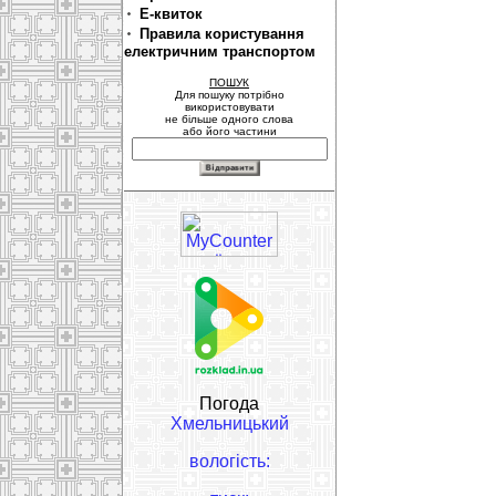
Е-квиток
Правила користування
електричним транспортом
ПОШУК
Для пошуку потрібно
використовувати
не більше одного слова
або його частини
Погода
Хмельницький
вологість: