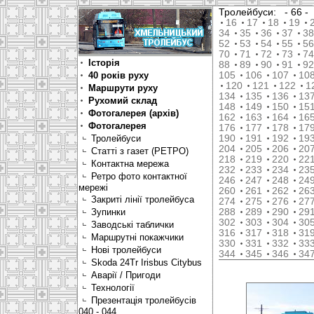
Тролейбуси:
- 66 
16
17
18
19
34
35
36
37
38
52
53
54
55
56
70
71
72
73
74
Історія
88
89
90
91
92
40 років руху
105
106
107
10
120
121
122
1
Маршрути руху
134
135
136
13
Рухомий склад
148
149
150
15
Фотогалерея (архів)
162
163
164
16
Фотогалерея
176
177
178
17
Тролейбуси
190
191
192
19
204
205
206
20
Статті з газет (РЕТРО)
218
219
220
22
Контактна мережа
232
233
234
23
Ретро фото контактної
246
247
248
24
мережі
260
261
262
26
Закриті лінії тролейбуса
274
275
276
27
Зупинки
288
289
290
29
302
303
304
30
Заводські таблички
316
317
318
31
Маршрутні покажчики
330
331
332
33
Нові тролейбуси
344
345
346
34
Skoda 24Tr Irisbus Citybus
Аварії / Пригоди
Технології
Презентація тролейбусів
040 - 044