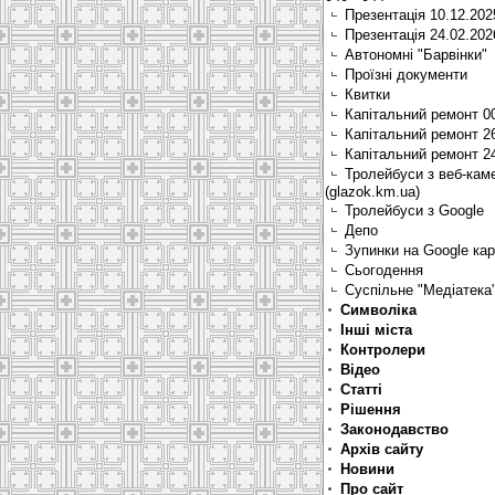
Презентація 10.12.202
Презентація 24.02.202
Автономні "Барвінки"
Проїзні документи
Квитки
Капітальний ремонт 0
Капітальний ремонт 2
Капітальний ремонт 2
Тролейбуси з веб-кам
(glazok.km.ua)
Тролейбуси з Google
Депо
Зупинки на Google ка
Сьогодення
Суспільне "Медіатека
Символіка
Інші міста
Контролери
Відео
Статті
Рішення
Законодавство
Архів сайту
Новини
Про сайт