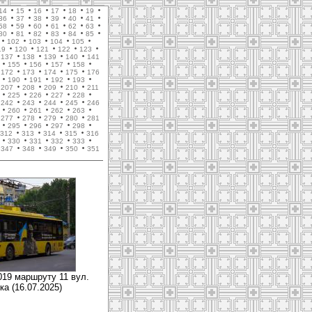
14
15
16
17
18
19
36
37
38
39
40
41
58
59
60
61
62
63
80
81
82
83
84
85
102
103
104
105
19
120
121
122
123
137
138
139
140
141
155
156
157
158
172
173
174
175
176
190
191
192
193
207
208
209
210
211
225
226
227
228
242
243
244
245
246
260
261
262
263
277
278
279
280
281
295
296
297
298
312
313
314
315
316
330
331
332
333
347
348
349
350
351
019 маршруту 11 вул.
ка (16.07.2025)