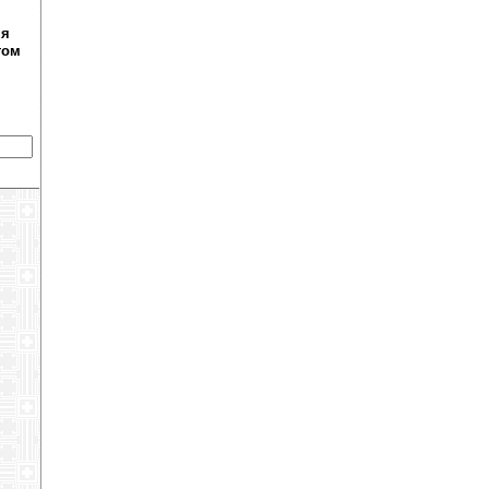
ня
том