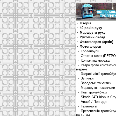
Історія
40 років руху
Маршрути руху
Рухомий склад
Фотогалерея (архів)
Фотогалерея
Тролейбуси
Статті з газет (РЕТРО
Контактна мережа
Ретро фото контактно
мережі
Закриті лінії тролейбу
Зупинки
Заводські таблички
Маршрутні покажчики
Нові тролейбуси
Skoda 24Tr Irisbus Cit
Аварії / Пригоди
Технології
Презентація тролейбу
040 - 044