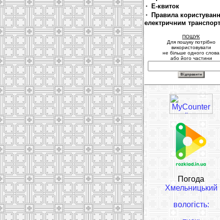
Е-квиток
Правила користуван
електричним транспор
ПОШУК
Для пошуку потрібно
використовувати
не більше одного слова
або його частини
Погода
Хмельницький
вологість: