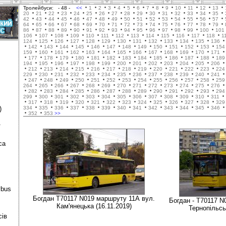
Тролейбуси:
- 48 -
<<
1
2
3
4
5
6
7
8
9
10
11
12
13
20
21
22
23
24
25
26
27
28
29
30
31
32
33
34
35
42
43
44
45
46
47
48
49
50
51
52
53
54
55
56
57
64
65
66
67
68
69
70
71
72
73
74
75
76
77
78
79
86
87
88
89
90
91
92
93
94
95
96
97
98
99
100
101
106
107
108
109
110
111
112
113
114
115
116
117
118
1
124
125
126
127
128
129
130
131
132
133
134
135
136
142
143
144
145
146
147
148
149
150
151
152
153
154
159
160
161
162
163
164
165
166
167
168
169
170
171
177
178
179
180
181
182
183
184
185
186
187
188
189
194
195
196
197
198
199
200
201
202
203
204
205
206
212
213
214
215
216
217
218
219
220
221
222
223
224
229
230
231
232
233
234
235
236
237
238
239
240
241
247
248
249
250
251
252
253
254
255
256
257
258
259
264
265
266
267
268
269
270
271
272
273
274
275
276
282
283
284
285
286
287
288
289
290
291
292
293
294
299
300
301
302
303
304
305
306
307
308
309
310
311
317
318
319
320
321
322
323
324
325
326
327
328
329
)
334
335
336
337
338
339
340
341
342
343
344
345
346
352
353
>>
ї
са
ybus
Богдан Т70117 N019 маршруту 11А вул.
Богдан - Т70117 N
Кам'янецька (16.11.2019)
Тернопільсь
сів