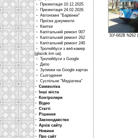
Презентація 10.12.2025
Презентація 24.02.2026
Автономні "Барвінки"
Проїзні документи
Квитки
Капітальний ремонт 007
ЗіУ-682В N262 
Капітальний ремонт 262
Капітальний ремонт 240
Тролейбуси з веб-камер
(glazok.km.ua)
Тролейбуси з Google
Депо
Зупинки на Google картах
Сьогодення
Суспільне "Медіатека"
Символіка
Інші міста
Контролери
Відео
Статті
Рішення
Законодавство
Архів сайту
Новини
Про сайт