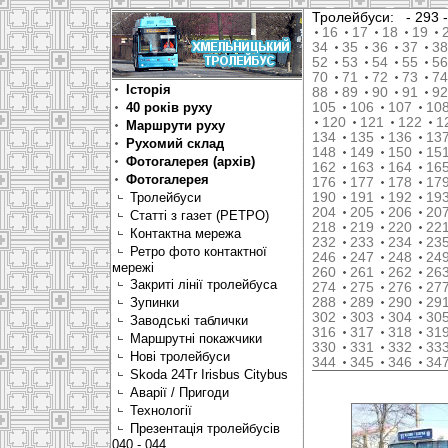
Тролейбуси:
- 293
16
17
18
19
34
35
36
37
38
52
53
54
55
56
70
71
72
73
74
Історія
88
89
90
91
92
40 років руху
105
106
107
10
120
121
122
1
Маршрути руху
134
135
136
13
Рухомий склад
148
149
150
15
Фотогалерея (архів)
162
163
164
16
Фотогалерея
176
177
178
17
Тролейбуси
190
191
192
19
204
205
206
20
Статті з газет (РЕТРО)
218
219
220
22
Контактна мережа
232
233
234
23
Ретро фото контактної
246
247
248
24
мережі
260
261
262
26
Закриті лінії тролейбуса
274
275
276
27
Зупинки
288
289
290
29
302
303
304
30
Заводські таблички
316
317
318
31
Маршрутні покажчики
330
331
332
33
Нові тролейбуси
344
345
346
34
Skoda 24Tr Irisbus Citybus
Аварії / Пригоди
Технології
Презентація тролейбусів
040 - 044