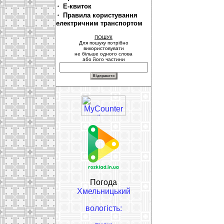
Е-квиток
Правила користування
електричним транспортом
ПОШУК
Для пошуку потрібно
використовувати
не більше одного слова
або його частини
Погода
Хмельницький
вологість: