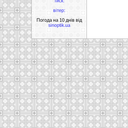
тиск:
вітер:
Погода на 10 днів від
sinoptik.ua