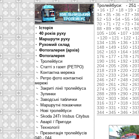
Тролейбуси:
- 251
16
17
18
19
34
35
36
37
38
52
53
54
55
56
70
71
72
73
74
Історія
88
89
90
91
92
40 років руху
105
106
107
10
120
121
122
1
Маршрути руху
134
135
136
13
Рухомий склад
148
149
150
15
Фотогалерея (архів)
162
163
164
16
Фотогалерея
176
177
178
17
Тролейбуси
190
191
192
19
204
205
206
20
Статті з газет (РЕТРО)
218
219
220
22
Контактна мережа
232
233
234
23
Ретро фото контактної
246
247
248
24
мережі
260
261
262
26
Закриті лінії тролейбуса
274
275
276
27
Зупинки
288
289
290
29
302
303
304
30
Заводські таблички
316
317
318
31
Маршрутні покажчики
330
331
332
33
Нові тролейбуси
344
345
346
34
Skoda 24Tr Irisbus Citybus
Аварії / Пригоди
Технології
Презентація тролейбусів
040 - 044