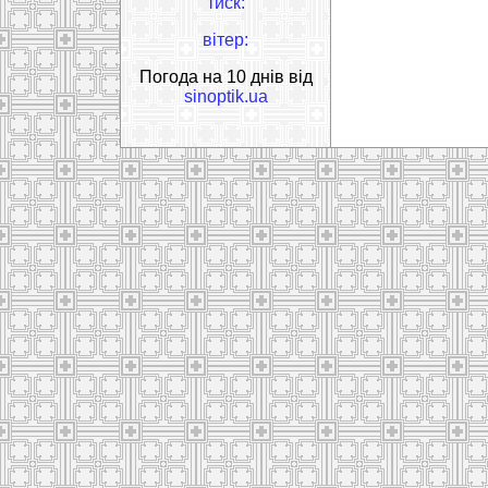
тиск:
вітер:
Погода на 10 днів від
sinoptik.ua