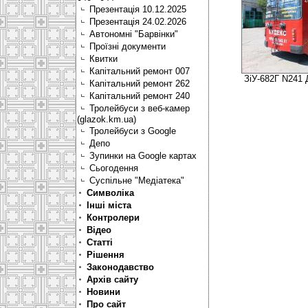
Презентація 10.12.2025
Презентація 24.02.2026
Автономні "Барвінки"
Проїзні документи
Квитки
Капітальний ремонт 007
ЗіУ-682Г N241 
Капітальний ремонт 262
Капітальний ремонт 240
Тролейбуси з веб-камер
(glazok.km.ua)
Тролейбуси з Google
Депо
Зупинки на Google картах
Сьогодення
Суспільне "Медіатека"
Символіка
Інші міста
Контролери
Відео
Статті
Рішення
Законодавство
Архів сайту
Новини
Про сайт