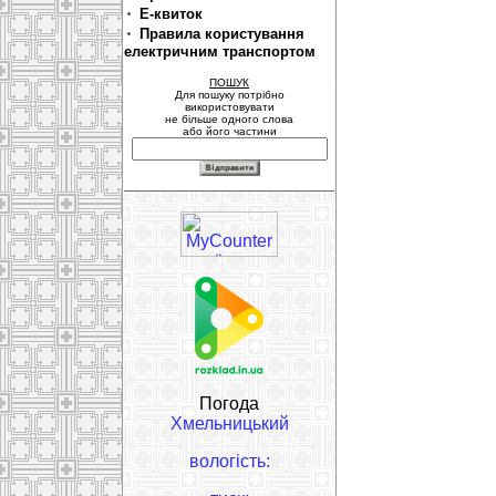
Е-квиток
Правила користування
електричним транспортом
ПОШУК
Для пошуку потрібно
використовувати
не більше одного слова
або його частини
Погода
Хмельницький
вологість: