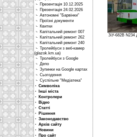
Презентація 10.12.2025
Презентація 24.02.2026
Автономні "Барвінки"
Проїзні документи
Квитки
Капітальний ремонт 007
ЗіУ-682В N234 
Капітальний ремонт 262
Капітальний ремонт 240
Тролейбуси з веб-камер
(glazok.km.ua)
Тролейбуси з Google
Депо
Зупинки на Google картах
Сьогодення
Суспільне "Медіатека"
Символіка
Інші міста
Контролери
Відео
Статті
Рішення
Законодавство
Архів сайту
Новини
Про сайт