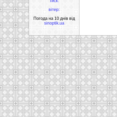
тиск:
вітер:
Погода на 10 днів від
sinoptik.ua