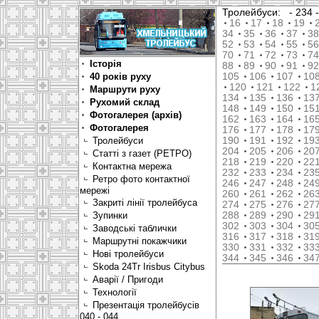
Тролейбуси:
- 234
16
17
18
19
34
35
36
37
38
52
53
54
55
56
70
71
72
73
74
Історія
88
89
90
91
92
40 років руху
105
106
107
10
120
121
122
1
Маршрути руху
134
135
136
13
Рухомий склад
148
149
150
15
Фотогалерея (архів)
162
163
164
16
Фотогалерея
176
177
178
17
Тролейбуси
190
191
192
19
204
205
206
20
Статті з газет (РЕТРО)
218
219
220
22
Контактна мережа
232
233
234
23
Ретро фото контактної
246
247
248
24
мережі
260
261
262
26
Закриті лінії тролейбуса
274
275
276
27
Зупинки
288
289
290
29
302
303
304
30
Заводські таблички
316
317
318
31
Маршрутні покажчики
330
331
332
33
Нові тролейбуси
344
345
346
34
Skoda 24Tr Irisbus Citybus
Аварії / Пригоди
Технології
Презентація тролейбусів
040 - 044