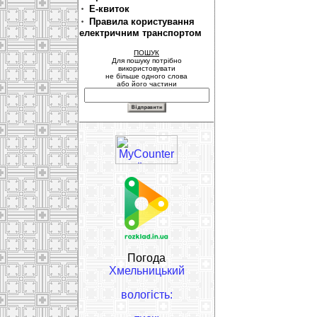
Е-квиток
Правила користування
електричним транспортом
ПОШУК
Для пошуку потрібно
використовувати
не більше одного слова
або його частини
Погода
Хмельницький
вологість: