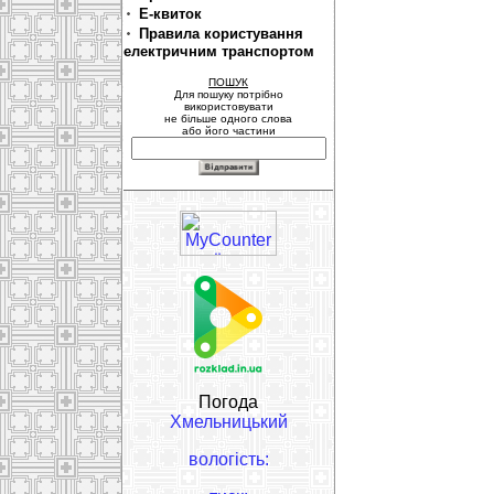
Е-квиток
Правила користування
електричним транспортом
ПОШУК
Для пошуку потрібно
використовувати
не більше одного слова
або його частини
Погода
Хмельницький
вологість: