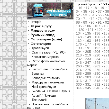
Тролейбуси:
- 158
16
17
18
19
34
35
36
37
38
52
53
54
55
56
70
71
72
73
74
Історія
88
89
90
91
92
40 років руху
105
106
107
10
120
121
122
1
Маршрути руху
134
135
136
13
Рухомий склад
148
149
150
15
Фотогалерея (архів)
162
163
164
16
Фотогалерея
176
177
178
17
Тролейбуси
190
191
192
19
204
205
206
20
Статті з газет (РЕТРО)
218
219
220
22
Контактна мережа
232
233
234
23
Ретро фото контактної
246
247
248
24
мережі
260
261
262
26
Закриті лінії тролейбуса
274
275
276
27
Зупинки
288
289
290
29
302
303
304
30
Заводські таблички
316
317
318
31
Маршрутні покажчики
330
331
332
33
Нові тролейбуси
344
345
346
34
Skoda 24Tr Irisbus Citybus
Аварії / Пригоди
Технології
Презентація тролейбусів
040 - 044