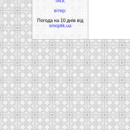
тиск:
вітер:
Погода на 10 днів від
sinoptik.ua