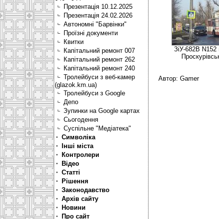
Презентація 10.12.2025
Презентація 24.02.2026
Автономні "Барвінки"
Проїзні документи
Квитки
ЗіУ-682В N152
Капітальний ремонт 007
Проскурівськ
Капітальний ремонт 262
Капітальний ремонт 240
Тролейбуси з веб-камер
Автор: Gamer
(glazok.km.ua)
Тролейбуси з Google
Депо
Зупинки на Google картах
Сьогодення
Суспільне "Медіатека"
Символіка
Інші міста
Контролери
Відео
Статті
Рішення
Законодавство
Архів сайту
Новини
Про сайт