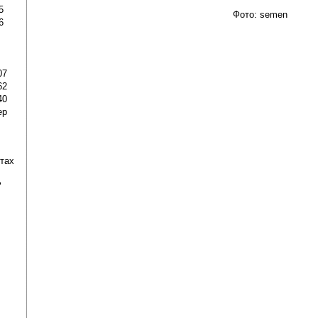
5
Фото: semen
6
07
62
40
ер
ртах
"