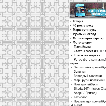
Історія
40 років руху
Маршрути руху
Рухомий склад
Фотогалерея (архів)
Фотогалерея
Тролейбуси
Статті з газет (РЕТРО
Контактна мережа
Ретро фото контактно
мережі
Закриті лінії тролейбу
Зупинки
Заводські таблички
Маршрутні покажчики
Нові тролейбуси
Skoda 24Tr Irisbus Cit
Аварії / Пригоди
Технології
Презентація тролейбу
040 - 044