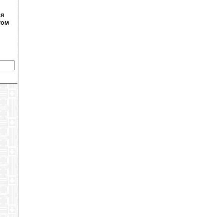
ня
том