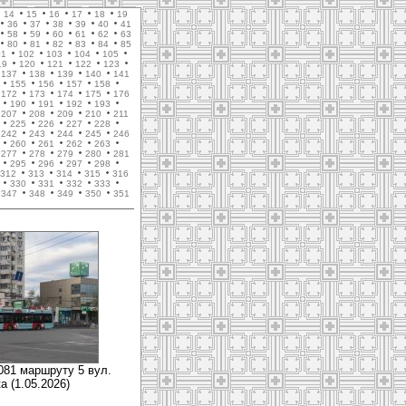
14
15
16
17
18
19
36
37
38
39
40
41
58
59
60
61
62
63
80
81
82
83
84
85
01
102
103
104
105
19
120
121
122
123
137
138
139
140
141
155
156
157
158
172
173
174
175
176
190
191
192
193
207
208
209
210
211
225
226
227
228
242
243
244
245
246
260
261
262
263
277
278
279
280
281
295
296
297
298
312
313
314
315
316
330
331
332
333
347
348
349
350
351
081 маршруту 5 вул.
а (1.05.2026)