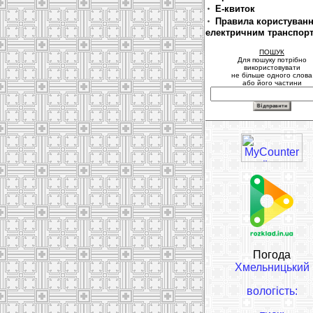
Е-квиток
Правила користуван
електричним транспор
ПОШУК
Для пошуку потрібно
використовувати
не більше одного слова
або його частини
Погода
Хмельницький
вологість: