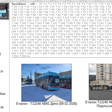
Тролейбуси:
- 149 -
<<
1
2
3
4
5
6
7
8
9
10
11
12
13
20
21
22
23
24
25
26
27
28
29
30
31
32
33
34
35
42
43
44
45
46
47
48
49
50
51
52
53
54
55
56
57
64
65
66
67
68
69
70
71
72
73
74
75
76
77
78
79
86
87
88
89
90
91
92
93
94
95
96
97
98
99
100
1
106
107
108
109
110
111
112
113
114
115
116
117
118
1
124
125
126
127
128
129
130
131
132
133
134
135
136
142
143
144
145
146
147
148
149
150
151
152
153
154
159
160
161
162
163
164
165
166
167
168
169
170
171
177
178
179
180
181
182
183
184
185
186
187
188
189
194
195
196
197
198
199
200
201
202
203
204
205
206
212
213
214
215
216
217
218
219
220
221
222
223
224
229
230
231
232
233
234
235
236
237
238
239
240
241
247
248
249
250
251
252
253
254
255
256
257
258
259
264
265
266
267
268
269
270
271
272
273
274
275
276
282
283
284
285
286
287
288
289
290
291
292
293
294
299
300
301
302
303
304
305
306
307
308
309
310
311
317
318
319
320
321
322
323
324
325
326
327
328
329
)
334
335
336
337
338
339
340
341
342
343
344
345
346
352
353
>>
ї
са
ybus
Еталон Т12240 N
Еталон - Т12240 N081 Депо (09.02.2026)
Подільськ
сів