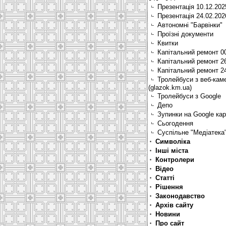
Презентація 10.12.202
Презентація 24.02.202
Автономні "Барвінки"
Проїзні документи
Квитки
Капітальний ремонт 0
Капітальний ремонт 2
Капітальний ремонт 2
Тролейбуси з веб-кам
(glazok.km.ua)
Тролейбуси з Google
Депо
Зупинки на Google ка
Сьогодення
Суспільне "Медіатека
Символіка
Інші міста
Контролери
Відео
Статті
Рішення
Законодавство
Архів сайту
Новини
Про сайт