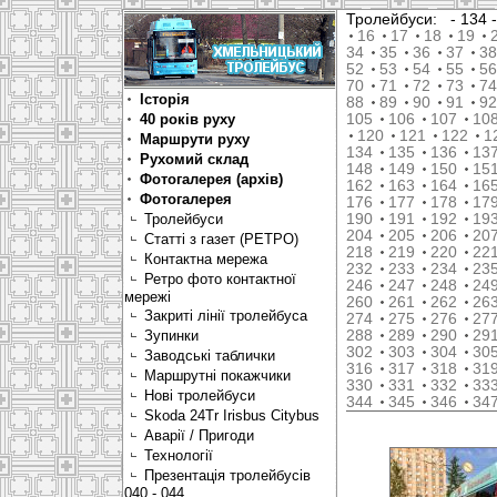
Тролейбуси:
- 134
16
17
18
19
34
35
36
37
38
52
53
54
55
56
70
71
72
73
74
Історія
88
89
90
91
92
40 років руху
105
106
107
10
120
121
122
1
Маршрути руху
134
135
136
13
Рухомий склад
148
149
150
15
Фотогалерея (архів)
162
163
164
16
Фотогалерея
176
177
178
17
Тролейбуси
190
191
192
19
204
205
206
20
Статті з газет (РЕТРО)
218
219
220
22
Контактна мережа
232
233
234
23
Ретро фото контактної
246
247
248
24
мережі
260
261
262
26
Закриті лінії тролейбуса
274
275
276
27
Зупинки
288
289
290
29
302
303
304
30
Заводські таблички
316
317
318
31
Маршрутні покажчики
330
331
332
33
Нові тролейбуси
344
345
346
34
Skoda 24Tr Irisbus Citybus
Аварії / Пригоди
Технології
Презентація тролейбусів
040 - 044