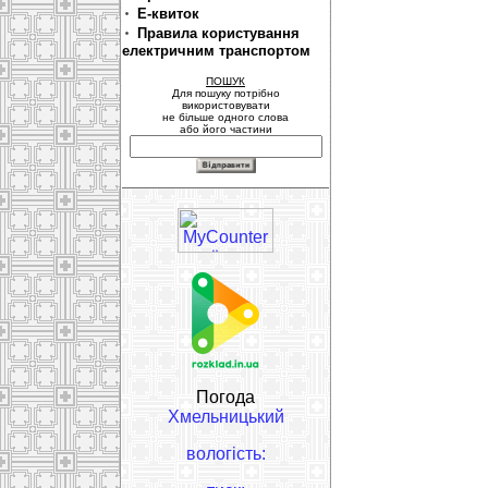
Е-квиток
Правила користування
електричним транспортом
ПОШУК
Для пошуку потрібно
використовувати
не більше одного слова
або його частини
Погода
Хмельницький
вологість: