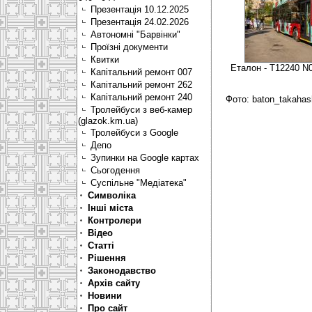
Презентація 10.12.2025
Презентація 24.02.2026
Автономні "Барвінки"
Проїзні документи
Квитки
Еталон - Т12240 N0
Капітальний ремонт 007
Капітальний ремонт 262
Капітальний ремонт 240
Фото: baton_takahas
Тролейбуси з веб-камер
(glazok.km.ua)
Тролейбуси з Google
Депо
Зупинки на Google картах
Сьогодення
Суспільне "Медіатека"
Символіка
Інші міста
Контролери
Відео
Статті
Рішення
Законодавство
Архів сайту
Новини
Про сайт