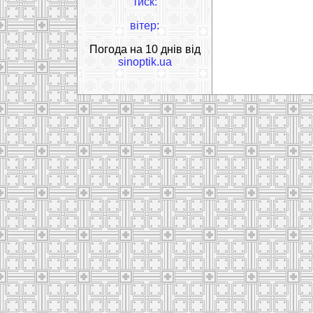
тиск:
вітер:
Погода на 10 днів від
sinoptik.ua