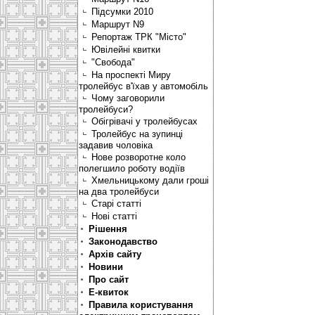
Підсумки 2010
Маршрут N9
Репортаж ТРК "Місто"
Ювілейні квитки
"Свобода"
На проспекті Миру
тролейбус в'їхав у автомобіль
Чому заговорили
тролейбуси?
Обігрівачі у тролейбусах
Тролейбус на зупинці
задавив чоловіка
Нове розворотне коло
полегшило роботу водіїв
Хмельницькому дали гроші
на два тролейбуси
Старі статті
Нові статті
Рішення
Законодавство
Архів сайту
Новини
Про сайт
Е-квиток
Правила користування