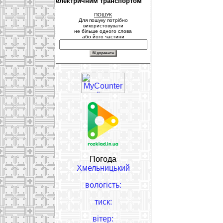
електричним транспортом
ПОШУК
Для пошуку потрібно
використовувати
не більше одного слова
або його частини
Погода
Хмельницький
вологість:
тиск:
вітер: