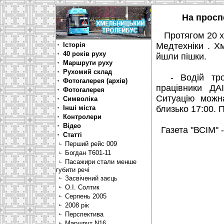
На просп
Протягом 20 хв
Історія
Медтехніки . Х
40 років руху
йшли пішки.
Маршрути руху
Рухомий склад
- Водій трол
Фотогалерея (архів)
працівники ДА
Фотогалерея
Ситуацію можн
Символіка
Інші міста
близько 17:00. 
Контролери
Відео
Газета "ВСІМ" -
Статті
Перший рейс 009
Богдан Т601-11
Пасажири стали менше
губити речі
Засвічений заєць
О.І. Солтик
Серпень 2005
2008 рік
Перспектива
Маршрут N16