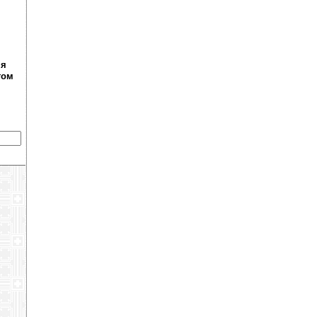
ня
том