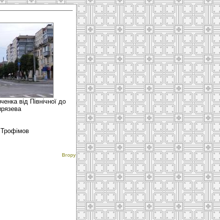
ченка від Північної до
ирязева
 Трофімов
Вгору