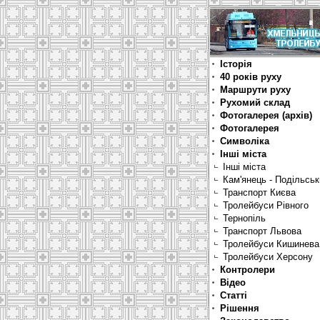
Історія
40 років руху
Маршрути руху
Рухомий склад
Фотогалерея (архів)
Фотогалерея
Символіка
Інші міста
Інші міста
Кам'янець - Подільсь
Транспорт Києва
Тролейбуси Рівного
Тернопіль
Транспорт Львова
Тролейбуси Кишинева
Тролейбуси Херсону
Контролери
Відео
Статті
Рішення