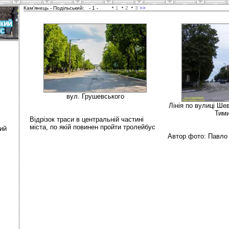
Кам'янець - Подільський:
- 1 -
1
2
3
>>
вул. Грушевського
Лінія по вулиці Шев
Тим
Відрізок траси в центральній частині
міста, по якій повинен пройти тролейбус
кий
Автор фото: Павло