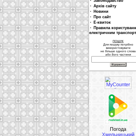
Законодавство
Архів сайту
Новини
Про сайт
Е-квиток
Правила користуван
електричним транспор
ПОШУК
Для пошуку потрібно
використовувати
не більше одного слова
або його частини
Погода
Хмельницький