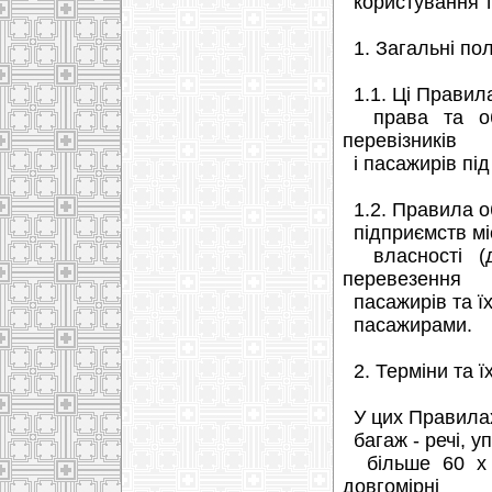
користування тр
1. Загальні по
1.1. Ці Правила
права та обов
перевізників
і пасажирів під
1.2. Правила об
підприємств мі
власності (да
перевезення
пасажирів та їх
пасажирами.
2. Терміни та ї
У цих Правилах
багаж - речі, у
більше 60 х 4
довгомірні