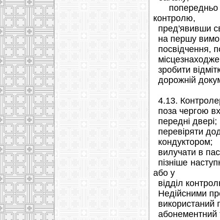
попередньо п
контролю,
пред'явивши св
на першу вимог
посвідчення, по
місцезнаходжен
зробити відмітк
дорожній докум
4.13. Контроле
поза чергою вх
передні двері;
перевіряти дод
кондуктором;
вилучати в паса
пізніше наступ
або у
відділ контрол
Недійсними про
використаний п
абонементний т