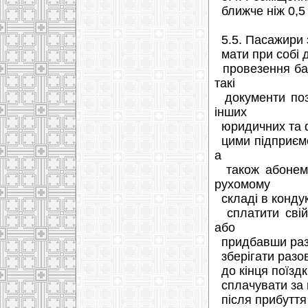
ближче ніж 0,5 
5.5. Пасажири з
мати при собі д
провезення баг
такі
документи поза
інших
юридичних та фі
цими підприємст
а
також абонемен
рухомому
складі в кондукт
сплатити свій
або
придбавши разо
зберігати разов
до кінця поїздк
сплачувати за 
після прибуття 