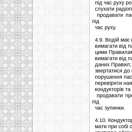
під час руху ро
слухати радіоп
продавати пас
під
час руху.
4.9. Водій має 
вимагати від па
цими Правилами
вимагати від п
даних Правил;
звертатися до п
порушення паса
перевіряти ная
кондукторів та 
продавати прої
під
час зупинки.
4.10. Кондуктор
мати при собі 