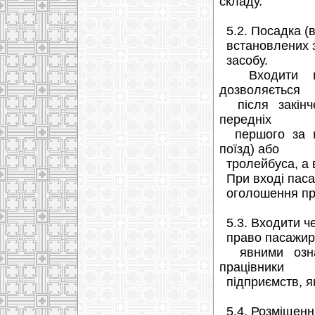
складу.
5.2. Посадка (в
встановлених зу
засобу.
Входити в с
дозволяється
після закінче
передніх
першого за на
поїзд) або
тролейбуса, а в
При вході пасаж
оголошення про
5.3. Входити че
право пасажири з
явними ознака
працівники
підприємств, як
5.4. Розміщення