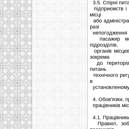
3.5. Спірні пит
підприємств і 
місці
або адміністрац
разі
непогодження п
пасажир може
підрозділів,
органів місцев
зокрема
до територіал
питань
технічного регу
в
установленому 
4. Обов'язки, п
працівників міс
4.1. Працівники
Правил, зобов