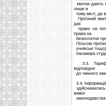
квитки дають п
лише в
тому місті, де 
Проїзний квито
дає
право на пільг
права на
безоплатне про
Пільгові проїзн
учнівські тощо)
пасажира студен
3.3. Тарифи 
відповідно
до чинного зак
3.4. Інформаці
здійснюватись 
вимог
законодавства 