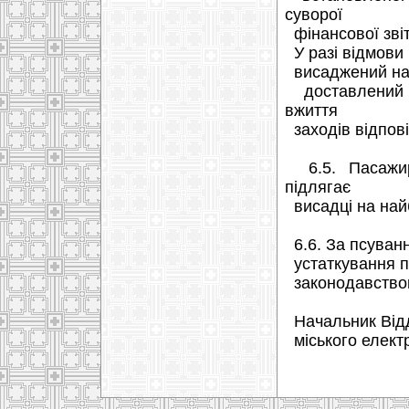
суворої
фінансової звіт
У разі відмови
висаджений на н
доставлений д
вжиття
заходів відпові
6.5. Пасажир
підлягає
висадці на найб
6.6. За псуванн
устаткування па
законодавством
Начальник Від
міського елект