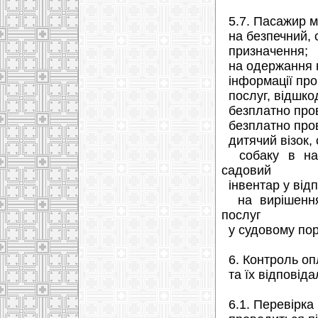
5.7. Пасажир м
на безпечний, с
призначення;
на одержання не
інформації про 
послуг, відшко
безплатно прово
безплатно пров
дитячий візок, с
собаку в намо
садовий
інвентар у відп
на вирішення 
послуг
у судовому пор
6. Контроль оп
та їх відповіда
6.1. Перевірка 