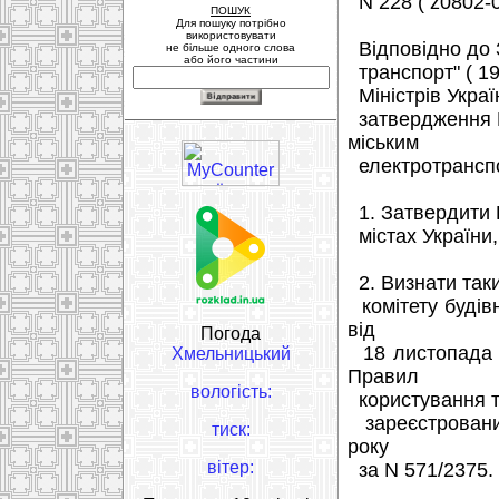
N 228 ( z0802-08
ПОШУК
Для пошуку потрібно
використовувати
Відповідно до З
не більше одного слова
або його частини
транспорт" ( 19
Міністрів Украї
затвердження П
міським
електротранспо
1. Затвердити 
містах України
2. Визнати таки
комітету будівн
від
Погода
18 листопада 1
Хмельницький
Правил
вологість:
користування тр
зареєстрований
тиск:
року
вітер:
за N 571/2375.