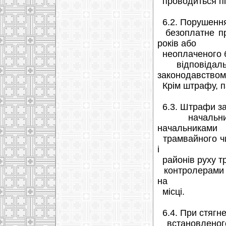
проводиться під
6.2. Порушення
безоплатне пр
років або
неоплаченого б
відповідальн
законодавством
Крім штрафу, па
6.3. Штрафи за
начальником
начальниками
трамвайного чи
і
районів руху т
контролерами т
на
місці.
6.4. При стягн
встановленого