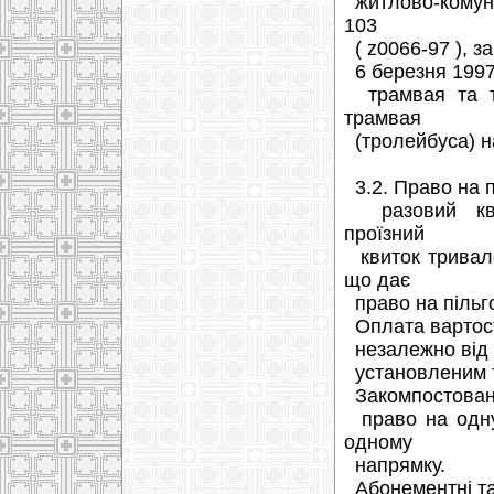
житлово-комуна
103
( z0066-97 ), за
6 березня 1997 
трамвая та тр
трамвая
(тролейбуса) на
3.2. Право на п
разовий квит
проїзний
квиток тривало
що дає
право на пільго
Оплата вартост
незалежно від в
установленим 
Закомпостовани
право на одну 
одному
напрямку.
Абонементні тал