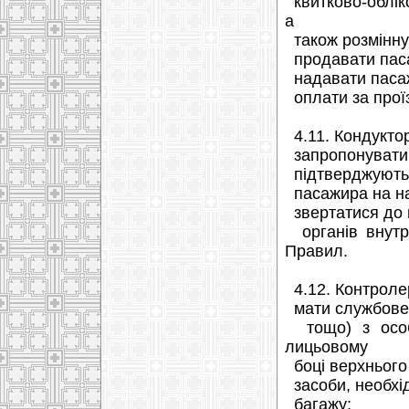
квитково-обліко
а
також розмінну
продавати паса
надавати пасаж
оплати за прої
4.11. Кондуктор
запропонувати 
підтверджують п
пасажира на нас
звертатися до п
органів внутр
Правил.
4.12. Контролер
мати службове п
тощо) з особи
лицьовому
боці верхнього 
засоби, необхід
багажу;