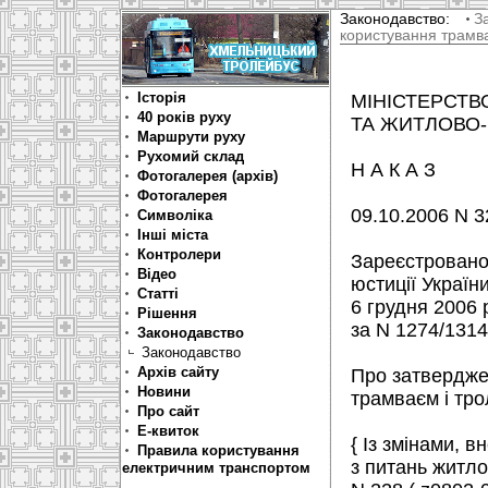
Законодавство:
З
користування трамв
Історія
МІНІСТЕРСТВО
40 років руху
ТА ЖИТЛОВО-
Маршрути руху
Рухомий склад
Н А К А З
Фотогалерея (архів)
Фотогалерея
09.10.2006 N 3
Символіка
Інші міста
Контролери
Зареєстровано 
Відео
юстиції Україн
Статті
6 грудня 2006 
Рішення
за N 1274/1314
Законодавство
Законодавство
Архів сайту
Про затвердже
Новини
трамваєм і трол
Про сайт
Е-квиток
{ Із змінами, в
Правила користування
з питань житло
електричним транспортом