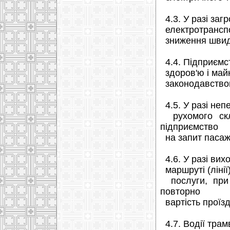
4.3. У разі загр
електротранспор
зниження швидко
4.4. Підприємст
здоров'ю і майн
законодавство
4.5. У разі неп
рухомого скл
підприємство
на запит пасажи
4.6. У разі вих
маршруті (лінії
послуги, при 
повторно
вартість проїзд
4.7. Водії трамв