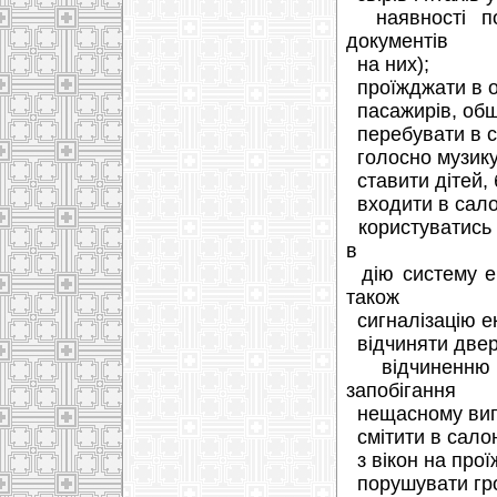
наявності пов
документів
на них);
проїжджати в о
пасажирів, обш
перебувати в са
голосно музику,
ставити дітей, 
входити в сало
користуватись 
в
дію систему ек
також
сигналізацію ек
відчиняти двері
відчиненню а
запобігання
нещасному вип
смітити в салон
з вікон на прої
порушувати гро