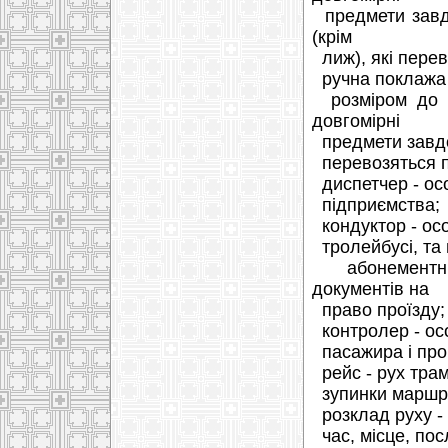
предмети завдо
(крім
лиж), які пере
ручна поклажа -
розміром до 6
довгомірні
предмети завдов
перевозяться 
диспетчер - осо
підприємства;
кондуктор - осо
тролейбусі, та 
абонементних
документів на
право проїзду;
контролер - осо
пасажира і про
рейс - рух трам
зупинки маршр
розклад руху - 
час, місце, пос