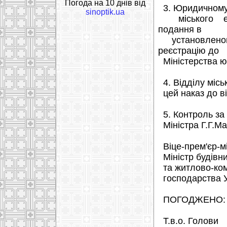
Погода на 10 днів від
3. Юридичному 
sinoptik.ua
міського елек
подання в
установленом
реєстрацію до
Міністерства юс
4. Відділу місь
цей наказ до ві
5. Контроль за 
Міністра Г.Г.Ма
Віце-прем'єр-мі
Міністр будівни
та житлово-ко
господарства У
ПОГОДЖЕНО:
Т.в.о. Голови