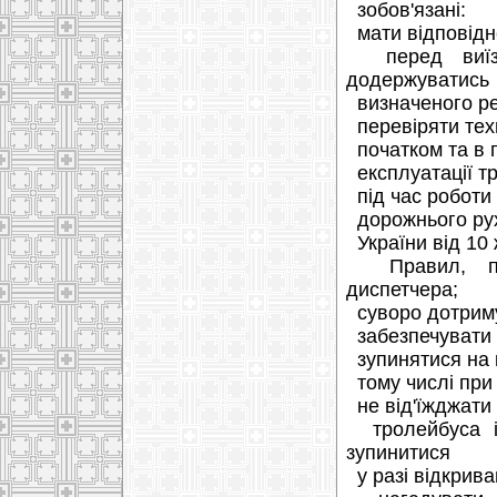
зобов'язані:
мати відповідне
перед виїзд
додержуватись
визначеного ре
перевіряти техн
початком та в п
експлуатації тр
під час роботи
дорожнього рух
України від 10 
Правил, поса
диспетчера;
суворо дотриму
забезпечувати 
зупинятися на к
тому числі при 
не від'їжджати 
тролейбуса і 
зупинитися
у разі відкрива