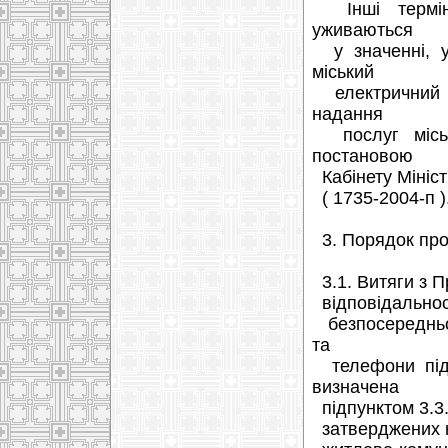
Інші терміни
уживаються
у значенні, у
міський
електричний т
надання
послуг міськ
постановою
Кабінету Мініст
( 1735-2004-п )
3. Порядок прої
3.1. Витяги з Пр
відповідальност
безпосередньо
та
телефони підп
визначена
підпунктом 3.3.
затверджених н