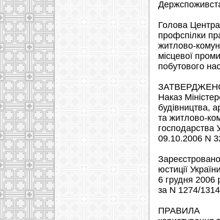
Держспоживстан
Голова Централ
профспілки пра
житлово-комуна
місцевої проми
побутового нас
ЗАТВЕРДЖЕН
Наказ Міністер
будівництва, ар
та житлово-ко
господарства У
09.10.2006 N 3
Зареєстровано 
юстиції Україн
6 грудня 2006 
за N 1274/1314
ПРАВИЛА