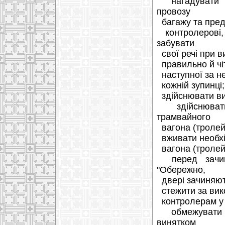
нагадувати па
провозу
багажу та пред'
контролерові, 
забувати
свої речі при в
правильно й чіт
наступної за не
кожній зупинці;
здійснювати вис
здійснювати
трамвайного
вагона (тролей
вживати необхі
вагона (тролейб
перед зачине
"Обережно,
двері зачиняют
стежити за вик
контролерам у 
обмежувати п
винятком