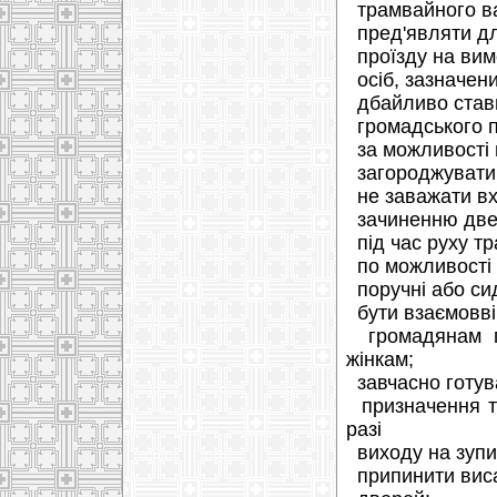
трамвайного ва
пред'являти дл
проїзду на вимо
осіб, зазначени
дбайливо стави
громадського по
за можливості 
загороджувати 
не заважати вхо
зачиненню две
під час руху тр
по можливості с
поручні або си
бути взаємовві
громадянам по
жінкам;
завчасно готува
призначення та
разі
виходу на зупин
припинити виса