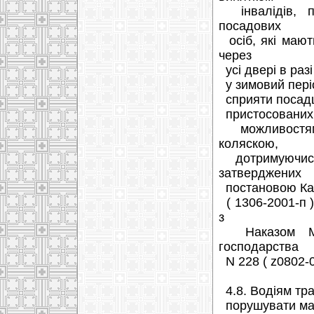
інвалідів, па
посадових
осіб, які мают
через
усі двері в раз
у зимовий періо
сприяти посадці
пристосованих 
можливостями
коляскою,
дотримуючись 
затверджених
постановою Кабі
( 1306-2001-п )
з
Наказом Міні
господарства
N 228 ( z0802-08
4.8. Водіям тра
порушувати мар