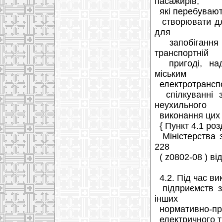
пасажирів,
які перебувають
створювати для
для
запобігання 
транспортній
пригоді, нада
міським
електротранспо
спілкуванні з
неухильного
виконання цих
{ Пункт 4.1 роз
Міністерства з
228
( z0802-08 ) від
4.2. Під час ви
підприємств зо
інших
нормативно-пра
електричного т