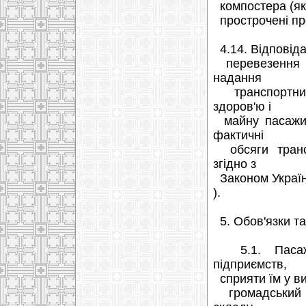
компостера (як
прострочені про
4.14. Відповіда
перевезення па
надання
транспортних 
здоров'ю і
майну пасажирі
фактичні
обсяги трансп
згідно з
Законом України
).
5. Обов'язки та
5.1. Пасажи
підприємств,
сприяти їм у ви
громадський п