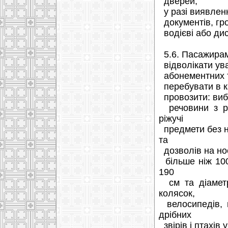
дверей;
у разі виявленн
документів, гро
водієві або дис
5.6. Пасажирам
відволікати ува
абонементних т
перебувати в ка
провозити: вибу
речовини з різ
ріжучі
предмети без н
та
дозволів на нос
більше ніж 100
190
см та діаметр
колясок,
велосипедів, щ
дрібних
звірів і птахів 