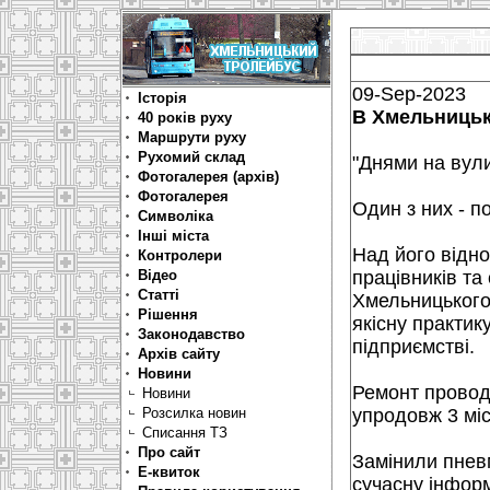
09-Sep-2023
Історія
В Хмельницьк
40 років руху
Маршрути руху
Рухомий склад
"Днями на вули
Фотогалерея (архів)
Фотогалерея
Один з них - п
Символіка
Інші міста
Над його відн
Контролери
Відео
працівників та
Статті
Хмельницького 
Рішення
якісну практик
Законодавство
підприємстві.
Архів сайту
Новини
Ремонт проводи
Новини
Розсилка новин
упродовж 3 міс
Списання ТЗ
Про сайт
Замінили пнев
Е-квиток
сучасну інформ