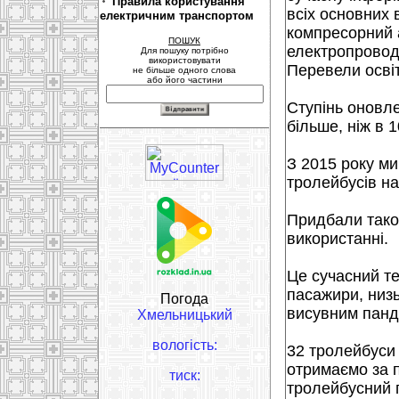
Правила користування
всіх основних в
електричним транспортом
компресорний а
ПОШУК
електропроводк
Для пошуку потрібно
використовувати
Перевели освіт
не більше одного слова
або його частини
Ступінь оновле
більше, ніж в 
З 2015 року ми
тролейбусів на
Придбали тако
використанні.
Це сучасний те
пасажири, низ
Погода
висувним панд
Хмельницький
вологість:
32 тролейбуси 
отримаємо за 
тиск:
тролейбусний 