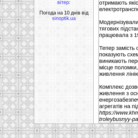
вітер:
отримають якіс
електротранспо
Погода на 10 днів від
sinoptik.ua
Модернізували
тягових підста
працювала з 1
Тепер замість 
показують схем
виникають пере
місце поломки
живлення лінію
Комплекс дозв
живлення з ос
енергозабезпеч
агрегатів на пі
https://www.kh
troleybusnyy-pa