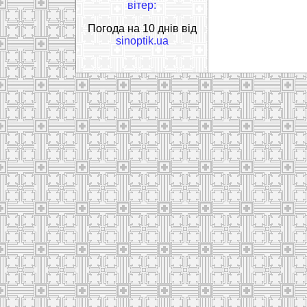
вітер:
Погода на 10 днів від
sinoptik.ua