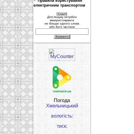
Правила користування
електричним транспортом
ПОШУК
Для пошуку потрібно
використовувати
не більше одного слова
або його частини
Погода
Хмельницький
вологість:
тиск: