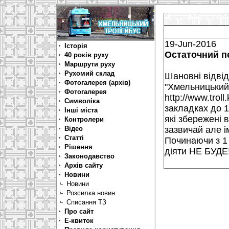
19-Jun-2016
Історія
Остаточний пе
40 років руху
Маршрути руху
Рухомий склад
Шановні відвіду
Фотогалерея (архів)
"Хмельницький т
Фотогалерея
http://www.trol
Символіка
закладках до 1
Інші міста
які збережені 
Контролери
Відео
зазвичай але і
Статті
Починаючи з 1
Рішення
діяти НЕ БУДЕ
Законодавство
Архів сайту
Новини
Новини
Розсилка новин
Списання ТЗ
Про сайт
Е-квиток